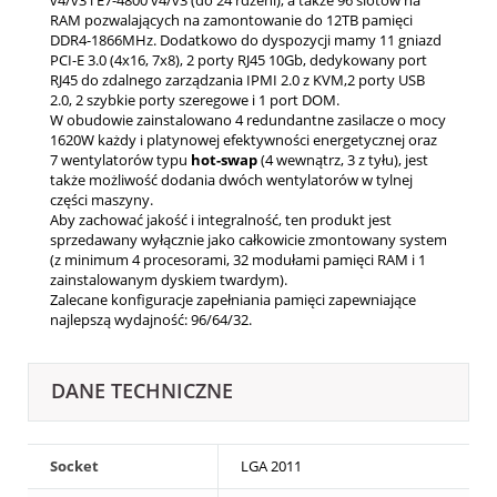
RAM pozwalających na zamontowanie do 12TB pamięci
DDR4-1866MHz. Dodatkowo do dyspozycji mamy 11 gniazd
PCI-E 3.0 (4x16, 7x8), 2 porty RJ45 10Gb, dedykowany port
RJ45 do zdalnego zarządzania IPMI 2.0 z KVM,2 porty USB
2.0, 2 szybkie porty szeregowe i 1 port DOM.
W obudowie zainstalowano 4 redundantne zasilacze o mocy
1620W każdy i platynowej efektywności energetycznej oraz
7 wentylatorów typu
hot-swap
(4 wewnątrz, 3 z tyłu), jest
także możliwość dodania dwóch wentylatorów w tylnej
części maszyny.
Aby zachować jakość i integralność, ten produkt jest
sprzedawany wyłącznie jako całkowicie zmontowany system
(z minimum 4 procesorami, 32 modułami pamięci RAM i 1
zainstalowanym dyskiem twardym).
Zalecane konfiguracje zapełniania pamięci zapewniające
najlepszą wydajność: 96/64/32.
DANE TECHNICZNE
Socket
LGA 2011