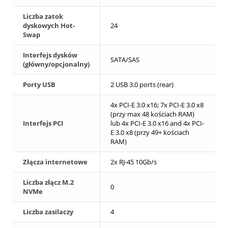
Liczba zatok
dyskowych Hot-
24
Swap
Interfejs dysków
SATA/SAS
(główny/opcjonalny)
Porty USB
2 USB 3.0 ports (rear)
4x PCI-E 3.0 x16; 7x PCI-E 3.0 x8
(przy max 48 kościach RAM)
Interfejs PCI
lub 4x PCI-E 3.0 x16 and 4x PCI-
E 3.0 x8 (przy 49+ kościach
RAM)
Złącza internetowe
2x RJ-45 10Gb/s
Liczba złącz M.2
0
NVMe
Liczba zasilaczy
4