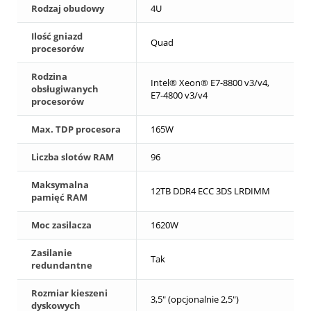
Rodzaj obudowy
4U
Ilość gniazd
Quad
procesorów
Rodzina
Intel® Xeon® E7-8800 v3/v4,
obsługiwanych
E7-4800 v3/v4
procesorów
Max. TDP procesora
165W
Liczba slotów RAM
96
Maksymalna
12TB DDR4 ECC 3DS LRDIMM
pamięć RAM
Moc zasilacza
1620W
Zasilanie
Tak
redundantne
Rozmiar kieszeni
3,5" (opcjonalnie 2,5")
dyskowych