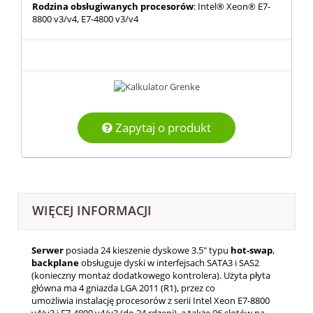
Rodzina obsługiwanych procesorów
: Intel® Xeon® E7-
8800 v3/v4, E7-4800 v3/v4
Zapytaj o produkt
WIĘCEJ INFORMACJI
Serwer
posiada 24 kieszenie dyskowe 3.5" typu
hot-swap
,
backplane
obsługuje dyski w interfejsach SATA3 i SAS2
(konieczny montaż dodatkowego kontrolera). Użyta płyta
główna ma 4 gniazda LGA 2011 (R1), przez co
umożliwia instalację procesorów z serii Intel Xeon E7-8800
v4/v3 i E7-4800 v4/v3 (do 24 rdzeni), a także 96 slotów na