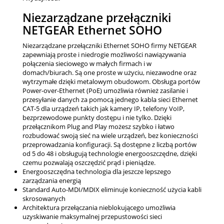
Niezarządzane przełączniki
NETGEAR Ethernet SOHO
Niezarządzane przełączniki Ethernet SOHO firmy NETGEAR
zapewniają proste i niedrogie możliwości nawiązywania
połączenia sieciowego w małych firmach i w
domach/biurach. Są one proste w użyciu, niezawodne oraz
wytrzymałe dzięki metalowym obudowom. Obsługa portów
Power-over-Ethernet (PoE) umożliwia również zasilanie i
przesyłanie danych za pomocą jednego kabla sieci Ethernet
CAT-5 dla urządzeń takich jak kamery IP, telefony VoIP,
bezprzewodowe punkty dostępu i nie tylko. Dzięki
przełącznikom Plug and Play możesz szybko i łatwo
rozbudować swoją sieć na wiele urządzeń, bez konieczności
przeprowadzania konfiguracji. Są dostępne z liczbą portów
od 5 do 48 i obsługują technologie energooszczędne, dzięki
czemu pozwalają oszczędzić prąd i pieniądze.
Energooszczędna technologia dla jeszcze lepszego
zarządzania energią
Standard Auto-MDI/MDIX eliminuje konieczność użycia kabli
skrosowanych
Architektura przełączania nieblokującego umożliwia
uzyskiwanie maksymalnej przepustowości sieci