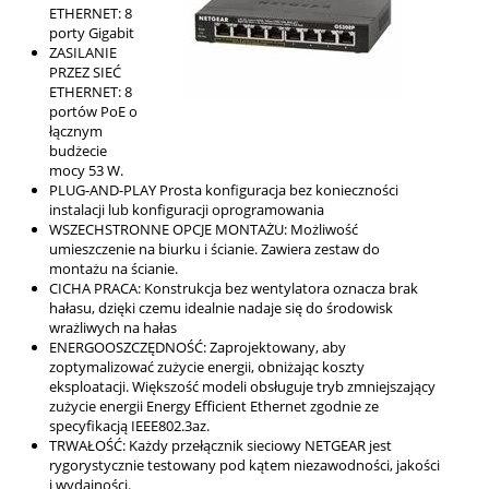
ETHERNET: 8
porty Gigabit
ZASILANIE
PRZEZ SIEĆ
ETHERNET: 8
portów PoE o
łącznym
budżecie
mocy 53 W.
PLUG-AND-PLAY Prosta konfiguracja bez konieczności
instalacji lub konfiguracji oprogramowania
WSZECHSTRONNE OPCJE MONTAŻU: Możliwość
umieszczenie na biurku i ścianie. Zawiera zestaw do
montażu na ścianie.
CICHA PRACA: Konstrukcja bez wentylatora oznacza brak
hałasu, dzięki czemu idealnie nadaje się do środowisk
wrażliwych na hałas
ENERGOOSZCZĘDNOŚĆ: Zaprojektowany, aby
zoptymalizować zużycie energii, obniżając koszty
eksploatacji. Większość modeli obsługuje tryb zmniejszający
zużycie energii Energy Efficient Ethernet zgodnie ze
specyfikacją IEEE802.3az.
TRWAŁOŚĆ: Każdy przełącznik sieciowy NETGEAR jest
rygorystycznie testowany pod kątem niezawodności, jakości
i wydajności.