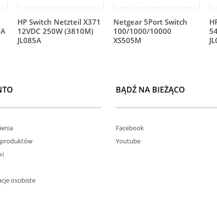
HP Switch Netzteil X371
Netgear 5Port Switch
HP
5A
12VDC 250W (3810M)
100/1000/10000
5
JL085A
XS505M
J
NTO
BĄDŹ NA BIEŻĄCO
enia
Facebook
 produktów
Youtube
ki
cje osobiste