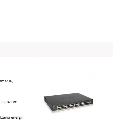
amer IP,
uje poziom
zania energii