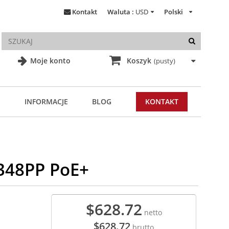
Kontakt
Waluta :
USD
Polski
Moje konto
Koszyk
(pusty)
INFORMACJE
BLOG
KONTAKT
S348PP PoE+
$628.72
netto
$628.72
brutto