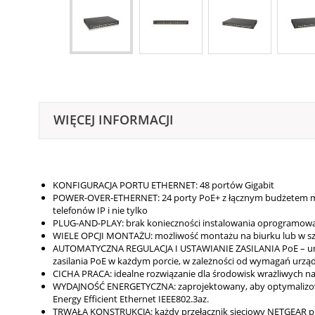
WIĘCEJ INFORMACJI
KONFIGURACJA PORTU ETHERNET: 48 portów Gigabit
POWER-OVER-ETHERNET: 24 porty PoE+ z łącznym budżetem mo
telefonów IP i nie tylko
PLUG-AND-PLAY: brak konieczności instalowania oprogramowan
WIELE OPCJI MONTAŻU: możliwość montażu na biurku lub w sz
AUTOMATYCZNA REGULACJA I USTAWIANIE ZASILANIA PoE – unik
zasilania PoE w każdym porcie, w zależności od wymagań urząd
CICHA PRACA: idealne rozwiązanie dla środowisk wrażliwych na
WYDAJNOŚĆ ENERGETYCZNA: zaprojektowany, aby optymalizować 
Energy Efficient Ethernet IEEE802.3az.
TRWAŁA KONSTRUKCJA: każdy przełącznik sieciowy NETGEAR prze