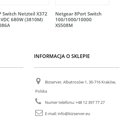
 Switch Netzteil X372
Netgear 8Port Switch
Netgear 
4VDC 680W (3810M)
100/1000/10000
100/100
L086A
XS508M
XS512EM
INFORMACJA O SKLEPIE
Bizserver, Albatrosów 1, 30-716 Kraków,
Polska
Numer telefonu:
+48 12 397 77 27
E-mail:
info@bizserver.eu