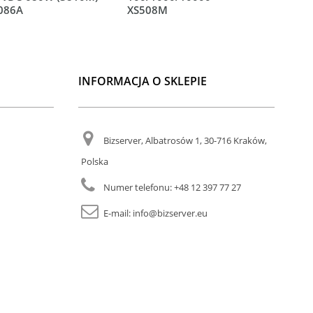
L086A
XS508M
XS512EM
INFORMACJA O SKLEPIE
Bizserver, Albatrosów 1, 30-716 Kraków,
Polska
Numer telefonu:
+48 12 397 77 27
E-mail:
info@bizserver.eu