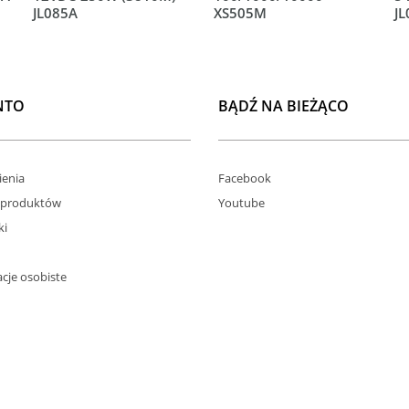
JL085A
XS505M
J
NTO
BĄDŹ NA BIEŻĄCO
enia
Facebook
 produktów
Youtube
ki
cje osobiste