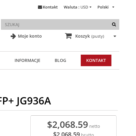
Kontakt
Waluta :
USD
Polski
Moje konto
Koszyk
(pusty)
INFORMACJE
BLOG
KONTAKT
FP+ JG936A
$2,068.59
netto
$2,068.59
brutto