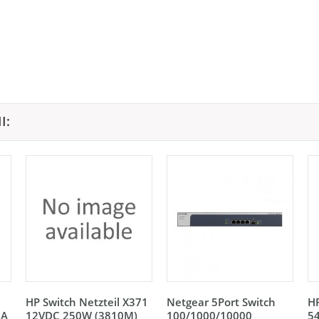
I:
HP Switch Netzteil X371
Netgear 5Port Switch
HP
5A
12VDC 250W (3810M)
100/1000/10000
5