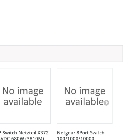
 Switch Netzteil X372
Netgear 8Port Switch
Netgear 
4VDC 680W (3810M)
100/1000/10000
100/100