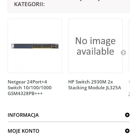
KATEGORII:
Netgear 24Port+4
HP Switch 2930M 2x
HP 
Switch 10/100/1000
Stacking Module JL325A
12V
GSM4328PB+++
JL0
INFORMACJA
MOJE KONTO