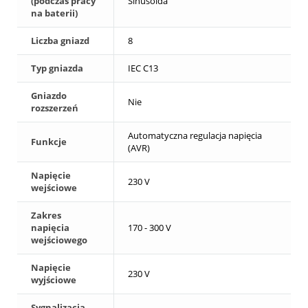
(podczas pracy
Sinusoida
na baterii)
Liczba gniazd
8
Typ gniazda
IEC C13
Gniazdo
Nie
rozszerzeń
Automatyczna regulacja napięcia
Funkcje
(AVR)
Napięcie
230 V
wejściowe
Zakres
napięcia
170 - 300 V
wejściowego
Napięcie
230 V
wyjściowe
Sygnalizacja