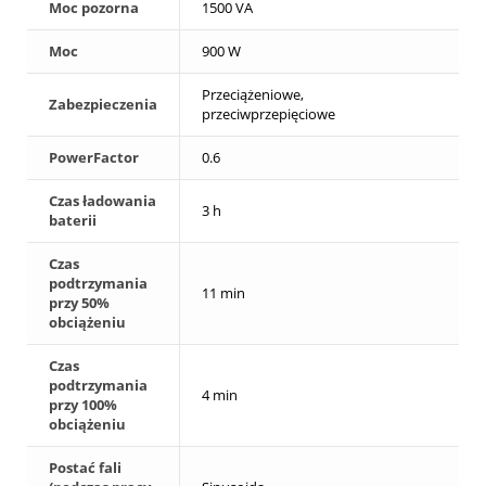
Moc pozorna
1500 VA
Moc
900 W
Przeciążeniowe,
Zabezpieczenia
przeciwprzepięciowe
PowerFactor
0.6
Czas ładowania
3 h
baterii
Czas
podtrzymania
11 min
przy 50%
obciążeniu
Czas
podtrzymania
4 min
przy 100%
obciążeniu
Postać fali