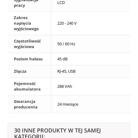
LCD
pracy
Zakres
napięcia
220 - 240 V
wyjściowego
Częstotliwość
50 / 60 Hz
wyjściowa
Poziom hałasu
45 dB
Złącza
RJ-45, USB
Pojemność
288 VAh
akumulatora
Gwarancja
24 miesiące
producenta
30 INNE PRODUKTY W TEJ SAMEJ
KATEGORII: