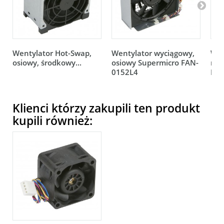
Wentylator Hot-Swap,
Wentylator wyciągowy,
Wen
osiowy, środkowy...
osiowy Supermicro FAN-
rot
0152L4
FAN
Klienci którzy zakupili ten produkt
kupili również: