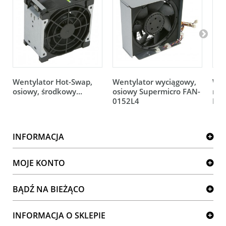
Wentylator Hot-Swap,
Wentylator wyciągowy,
Wen
osiowy, środkowy...
osiowy Supermicro FAN-
rot
0152L4
FAN
INFORMACJA
MOJE KONTO
BĄDŹ NA BIEŻĄCO
INFORMACJA O SKLEPIE