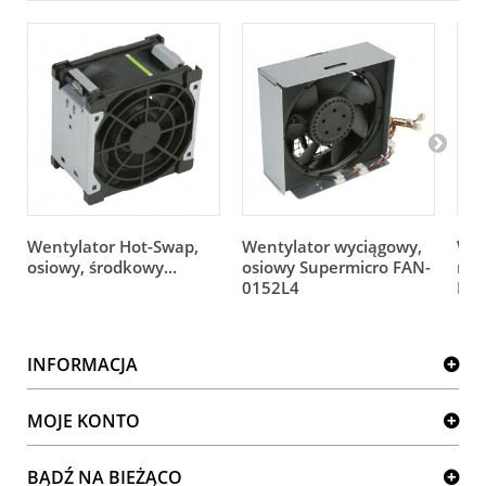
Wentylator Hot-Swap,
Wentylator wyciągowy,
Wen
osiowy, środkowy...
osiowy Supermicro FAN-
rot
0152L4
FAN
INFORMACJA
MOJE KONTO
BĄDŹ NA BIEŻĄCO