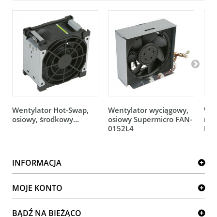
Wentylator Hot-Swap,
Wentylator wyciągowy,
Wen
osiowy, środkowy...
osiowy Supermicro FAN-
rot
0152L4
FAN
INFORMACJA
MOJE KONTO
BĄDŹ NA BIEŻĄCO