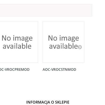
OC-VROCPREMOD
AOC-VROCSTNMOD
Karta no
PCI-E 3.0
INFORMACJA O SKLEPIE