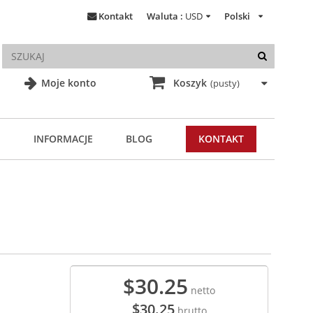
Kontakt
Waluta :
USD
Polski
Moje konto
Koszyk
(pusty)
INFORMACJE
BLOG
KONTAKT
$30.25
netto
$30.25
brutto