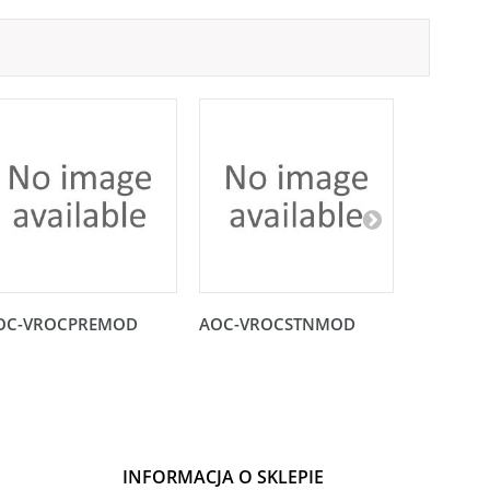
OC-VROCPREMOD
AOC-VROCSTNMOD
Karta no
PCI-E 3.0
INFORMACJA O SKLEPIE