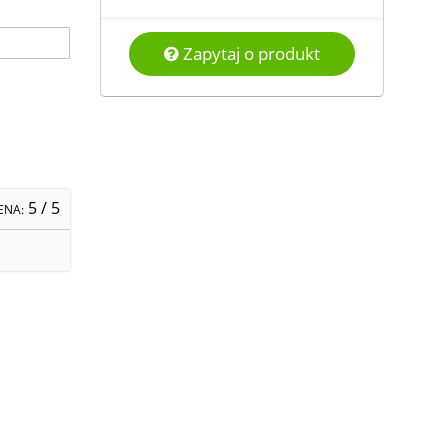
Zapytaj o produkt
5
/ 5
ENA: