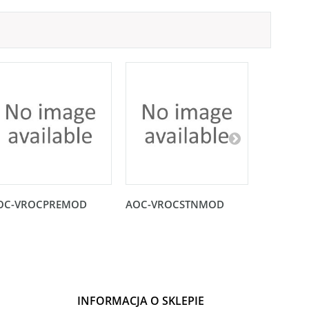
OC-VROCPREMOD
AOC-VROCSTNMOD
Karta no
PCI-E 3.0
INFORMACJA O SKLEPIE