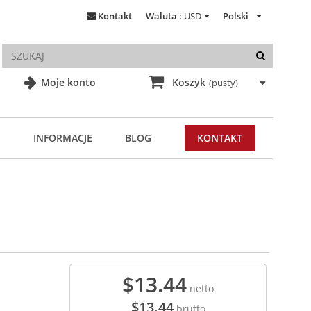
Kontakt
Waluta :
USD
Polski
Moje konto
Koszyk
(pusty)
INFORMACJE
BLOG
KONTAKT
$13.44
netto
$13.44
brutto