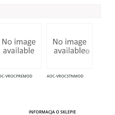
OC-VROCPREMOD
AOC-VROCSTNMOD
Karta no
PCI-E 3.0
INFORMACJA O SKLEPIE