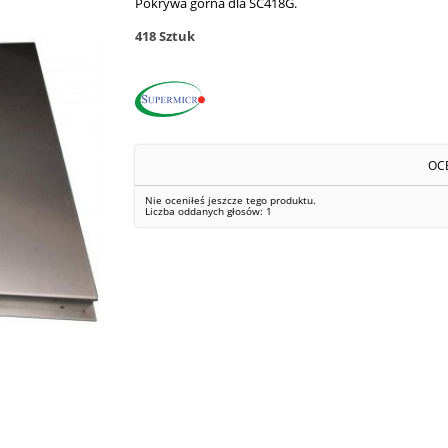
Pokrywa górna dla SC418G.
418
Sztuk
OC
Nie oceniłeś jeszcze tego produktu.
Liczba oddanych głosów:
1