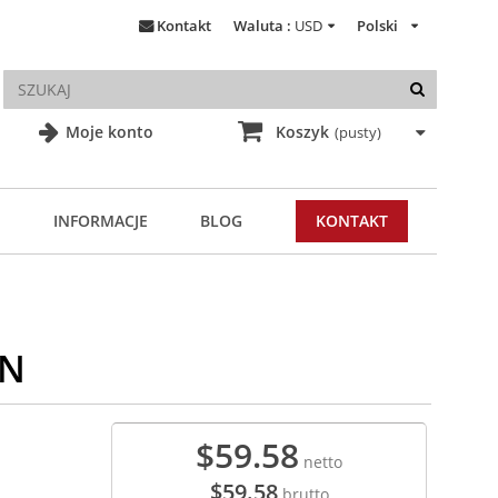
Kontakt
Waluta :
USD
Polski
Moje konto
Koszyk
(pusty)
INFORMACJE
BLOG
KONTAKT
0N
$59.58
netto
$59.58
brutto