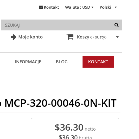
Kontakt
Waluta :
USD
Polski
Moje konto
Koszyk
(pusty)
INFORMACJE
BLOG
KONTAKT
o MCP-320-00046-0N-KIT
$36.30
netto
$36.30
brutto