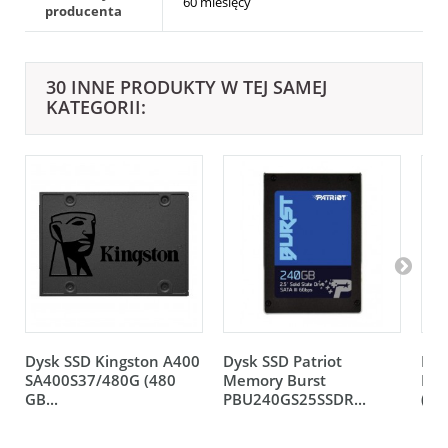
60 miesięcy
producenta
30 INNE PRODUKTY W TEJ SAMEJ
KATEGORII:
Dysk SSD Kingston A400
Dysk SSD Patriot
Dys
SA400S37/480G (480
Memory Burst
PLU
GB...
PBU240GS25SSDR...
(240