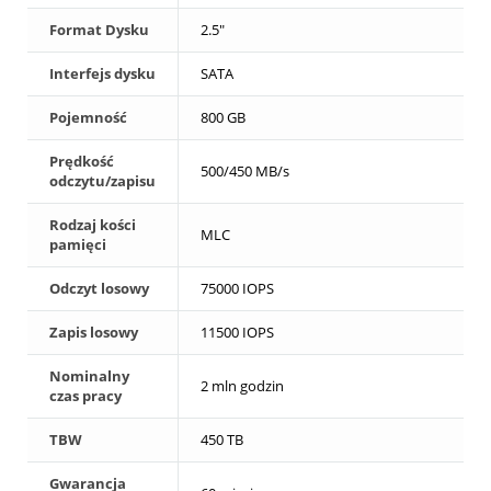
Format Dysku
2.5"
Interfejs dysku
SATA
Pojemność
800 GB
Prędkość
500/450 MB/s
odczytu/zapisu
Rodzaj kości
MLC
pamięci
Odczyt losowy
75000 IOPS
Zapis losowy
11500 IOPS
Nominalny
2 mln godzin
czas pracy
TBW
450 TB
Gwarancja