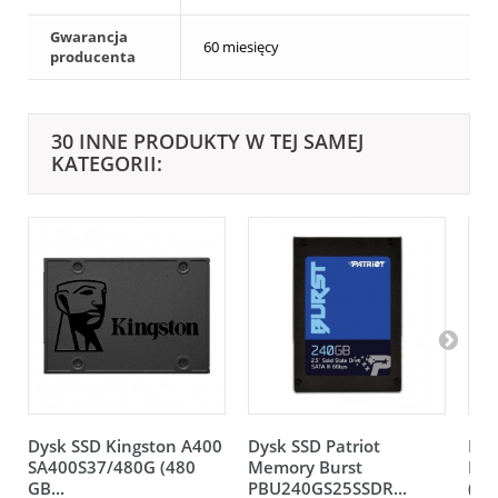
Gwarancja
60 miesięcy
producenta
30 INNE PRODUKTY W TEJ SAMEJ
KATEGORII:
Dysk SSD Kingston A400
Dysk SSD Patriot
Dys
SA400S37/480G (480
Memory Burst
PLU
GB...
PBU240GS25SSDR...
(240