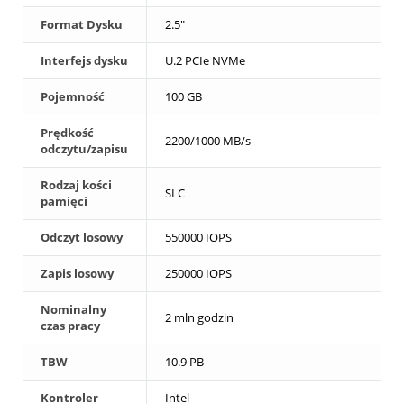
Format Dysku
2.5"
Interfejs dysku
U.2 PCIe NVMe
Pojemność
100 GB
Prędkość
2200/1000 MB/s
odczytu/zapisu
Rodzaj kości
SLC
pamięci
Odczyt losowy
550000 IOPS
Zapis losowy
250000 IOPS
Nominalny
2 mln godzin
czas pracy
TBW
10.9 PB
Kontroler
Intel