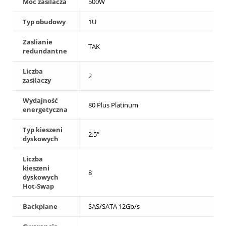
Moc zasilacza
500W
Typ obudowy
1U
Zaslianie
TAK
redundantne
Liczba
2
zasilaczy
Wydajność
80 Plus Platinum
energetyczna
Typ kieszeni
2,5"
dyskowych
Liczba
kieszeni
8
dyskowych
Hot-Swap
Backplane
SAS/SATA 12Gb/s