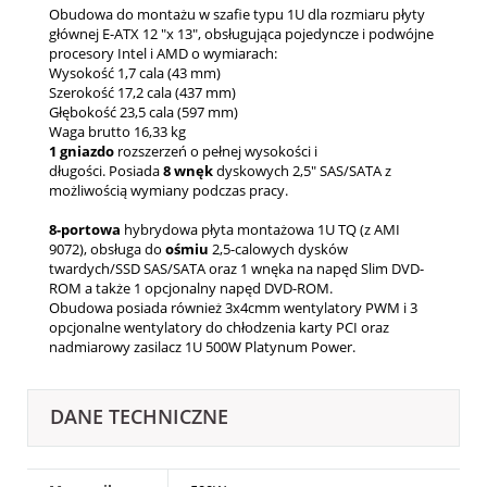
Obudowa do montażu w szafie typu 1U dla rozmiaru płyty
głównej E-ATX 12 "x 13", obsługująca pojedyncze i podwójne
procesory Intel i AMD o wymiarach:
Wysokość 1,7 cala (43 mm)
Szerokość 17,2 cala (437 mm)
Głębokość 23,5 cala (597 mm)
Waga brutto 16,33 kg
1 gniazdo
rozszerzeń o pełnej wysokości i
długości. Posiada
8 wnęk
dyskowych 2,5" SAS/SATA z
możliwością wymiany podczas pracy.
8-portowa
hybrydowa płyta montażowa 1U TQ (z AMI
9072), obsługa do
ośmiu
2,5-calowych dysków
twardych/SSD SAS/SATA oraz 1 wnęka na napęd Slim DVD-
ROM a także 1 opcjonalny napęd DVD-ROM.
Obudowa posiada również 3x4cmm wentylatory PWM i 3
opcjonalne wentylatory do chłodzenia karty PCI oraz
nadmiarowy zasilacz 1U 500W Platynum Power.
DANE TECHNICZNE