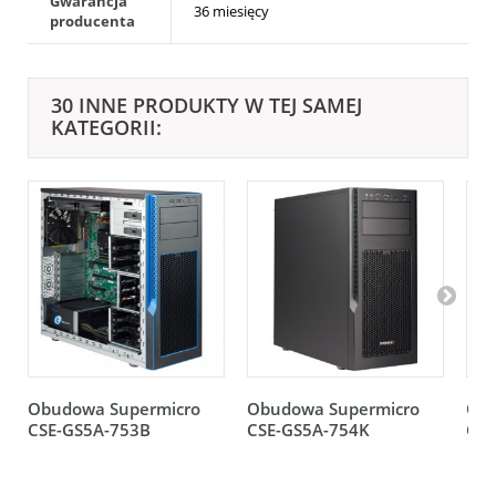
Gwarancja
36 miesięcy
producenta
30 INNE PRODUKTY W TEJ SAMEJ
KATEGORII:
Obudowa Supermicro
Obudowa Supermicro
Obu
CSE-GS5A-753B
CSE-GS5A-754K
CSE