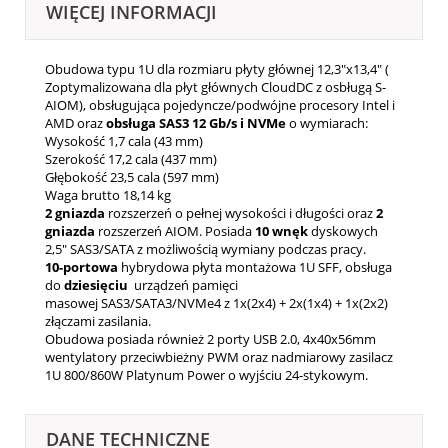
WIĘCEJ INFORMACJI
Obudowa typu 1U dla rozmiaru płyty głównej 12,3"x13,4" (
Zoptymalizowana dla płyt głównych CloudDC z osbługą S-
AIOM), obsługująca pojedyncze/podwójne procesory Intel i
AMD oraz
obsługa SAS3 12 Gb/s i NVMe
o wymiarach:
Wysokość 1,7 cala (43 mm)
Szerokość 17,2 cala (437 mm)
Głębokość 23,5 cala (597 mm)
Waga brutto 18,14 kg
2 gniazda
rozszerzeń o pełnej wysokości i długości oraz
2
gniazda
rozszerzeń AIOM. Posiada
10 wnęk
dyskowych
2,5" SAS3/SATA z możliwością wymiany podczas pracy.
10-portowa
hybrydowa płyta montażowa 1U SFF, obsługa
do
dziesięciu
urządzeń pamięci
masowej SAS3/SATA3/NVMe4 z 1x(2x4) + 2x(1x4) + 1x(2x2)
złączami zasilania.
Obudowa posiada również 2 porty USB 2.0, 4x40x56mm
wentylatory przeciwbieżny PWM oraz nadmiarowy zasilacz
1U 800/860W Platynum Power o wyjściu 24-stykowym.
DANE TECHNICZNE