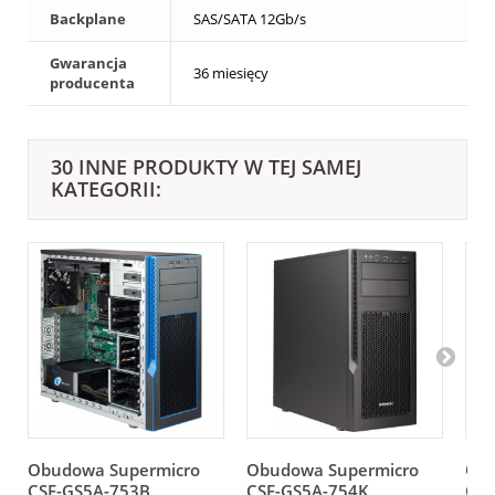
Backplane
SAS/SATA 12Gb/s
Gwarancja
36 miesięcy
producenta
30 INNE PRODUKTY W TEJ SAMEJ
KATEGORII:
Obudowa Supermicro
Obudowa Supermicro
Obu
CSE-GS5A-753B
CSE-GS5A-754K
CSE