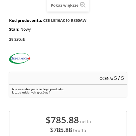
Pokaż większe
Kod producenta:
CSE-LB16AC10-R860AW
Stan:
Nowy
28
Sztuk
5
/ 5
OCENA:
Nie oceniłeś jeszcze tego produktu.
Liczba oddanych głosów:
1
$785.88
netto
$785.88
brutto