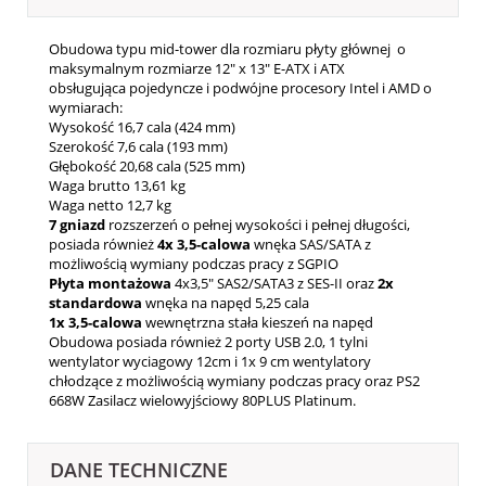
Obudowa typu mid-tower dla rozmiaru płyty głównej o
maksymalnym rozmiarze 12" x 13" E-ATX i ATX
obsługująca pojedyncze i podwójne procesory Intel i AMD o
wymiarach:
Wysokość 16,7 cala (424 mm)
Szerokość 7,6 cala (193 mm)
Głębokość 20,68 cala (525 mm)
Waga brutto 13,61 kg
Waga netto 12,7 kg
7 gniazd
rozszerzeń o pełnej wysokości i pełnej długości,
posiada również
4x 3,5-calowa
wnęka SAS/SATA z
możliwością wymiany podczas pracy z SGPIO
Płyta montażowa
4x3,5" SAS2/SATA3 z SES-II oraz
2x
standardowa
wnęka na napęd 5,25 cala
1x 3,5-calowa
wewnętrzna stała kieszeń na napęd
Obudowa posiada również 2 porty USB 2.0, 1 tylni
wentylator wyciagowy 12cm i 1x 9 cm wentylatory
chłodzące z możliwością wymiany podczas pracy oraz PS2
668W Zasilacz wielowyjściowy 80PLUS Platinum.
DANE TECHNICZNE