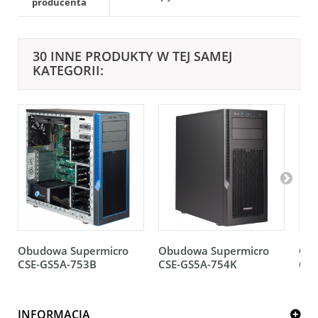
producenta
30 INNE PRODUKTY W TEJ SAMEJ
KATEGORII:
Obudowa Supermicro
Obudowa Supermicro
Obu
CSE-GS5A-753B
CSE-GS5A-754K
CSE
INFORMACJA