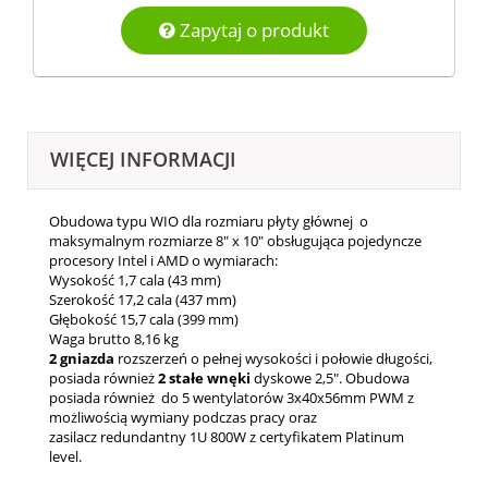
Zapytaj o produkt
WIĘCEJ INFORMACJI
Obudowa typu WIO dla rozmiaru płyty głównej o
maksymalnym rozmiarze 8" x 10" obsługująca pojedyncze
procesory Intel i AMD o wymiarach:
Wysokość 1,7 cala (43 mm)
Szerokość 17,2 cala (437 mm)
Głębokość 15,7 cala (399 mm)
Waga brutto 8,16 kg
2 gniazda
rozszerzeń o pełnej wysokości i połowie długości,
posiada również
2 stałe wnęki
dyskowe 2,5". Obudowa
posiada również do 5 wentylatorów 3x40x56mm PWM z
możliwością wymiany podczas pracy oraz
zasilacz redundantny 1U 800W z certyfikatem Platinum
level.