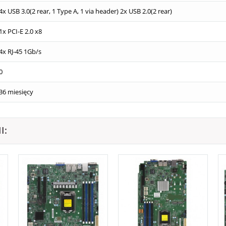
4x USB 3.0(2 rear, 1 Type A, 1 via header) 2x USB 2.0(2 rear)
1x PCI-E 2.0 x8
4x RJ-45 1Gb/s
0
36 miesięcy
I: