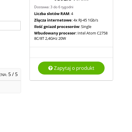
Dostawa: 3 do 6 tygodni
Liczba slotów RAM
: 4
Złącza internetowe
: 4x RJ-45 1Gb/s
Ilość gniazd procesorów
: Single
Wbudowany procesor
: Intel Atom C2758
8C/8T 2,4GHz 20W
Zapytaj o produkt
5
/ 5
ENA: