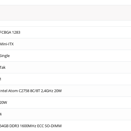
FCBGA 1283
Mini-ITX
Single
Tak
1
Intel Atom C2758 8C/8T 2,4GHz 20W
20W
4
64GB DDR3 1600MHz ECC SO-DIMM