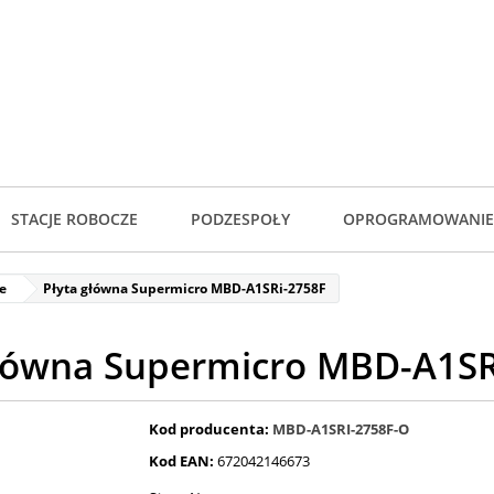
STACJE ROBOCZE
PODZESPOŁY
OPROGRAMOWANIE
e
Płyta główna Supermicro MBD-A1SRi-2758F
główna Supermicro MBD-A1SR
Kod producenta:
MBD-A1SRI-2758F-O
Kod EAN:
672042146673