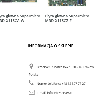
yta główna Supermicro
Płyta główna Supermicro
Płyta gł
BD-X11SCA-W
MBD-X11SCZ-F
MBD-X11
INFORMACJA O SKLEPIE
Bizserver, Albatrosów 1, 30-716 Kraków,
Polska
Numer telefonu:
+48 12 397 77 27
E-mail:
info@bizserver.eu