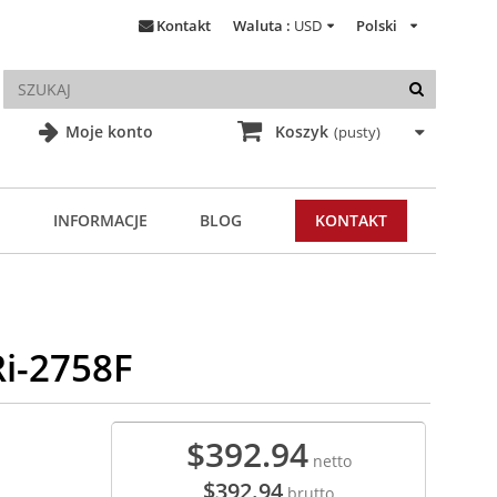
Kontakt
Waluta :
USD
Polski
Moje konto
Koszyk
(pusty)
INFORMACJE
BLOG
KONTAKT
i-2758F
$392.94
netto
$392.94
brutto