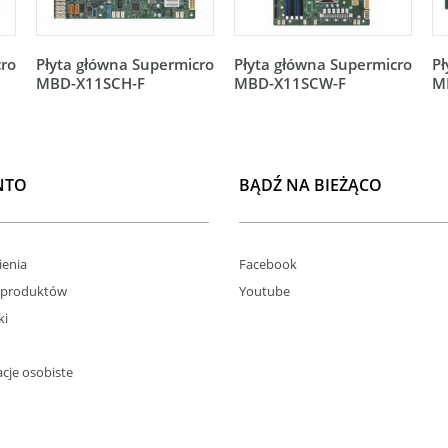
cro
Płyta główna Supermicro
Płyta główna Supermicro
Pł
MBD-X11SCH-F
MBD-X11SCW-F
M
NTO
BĄDŹ NA BIEŻĄCO
enia
Facebook
 produktów
Youtube
ki
cje osobiste