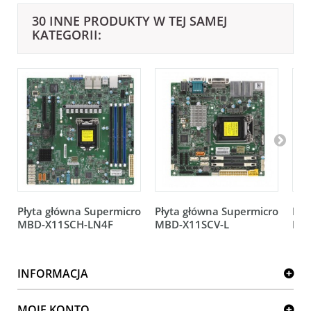
30 INNE PRODUKTY W TEJ SAMEJ
KATEGORII:
Płyta główna Supermicro
Płyta główna Supermicro
Pły
MBD-X11SCH-LN4F
MBD-X11SCV-L
MB
INFORMACJA
MOJE KONTO