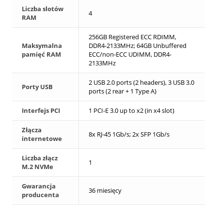
Liczba slotów
4
RAM
256GB Registered ECC RDIMM,
Maksymalna
DDR4-2133MHz; 64GB Unbuffered
pamięć RAM
ECC/non-ECC UDIMM, DDR4-
2133MHz
2 USB 2.0 ports (2 headers), 3 USB 3.0
Porty USB
ports (2 rear + 1 Type A)
Interfejs PCI
1 PCI-E 3.0 up to x2 (in x4 slot)
Złącza
8x RJ-45 1Gb/s; 2x SFP 1Gb/s
internetowe
Liczba złącz
1
M.2 NVMe
Gwarancja
36 miesięcy
producenta