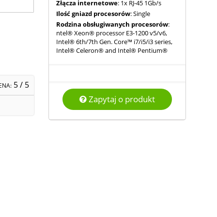
Złącza internetowe
: 1x RJ-45 1Gb/s
Ilość gniazd procesorów
: Single
Rodzina obsługiwanych procesorów
:
ntel® Xeon® processor E3-1200 v5/v6,
Intel® 6th/7th Gen. Core™ i7/i5/i3 series,
Intel® Celeron® and Intel® Pentium®
5
/ 5
ENA:
Zapytaj o produkt