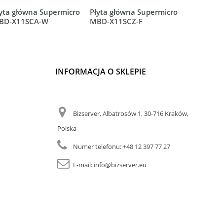
yta główna Supermicro
Płyta główna Supermicro
Płyta gł
BD-X11SCA-W
MBD-X11SCZ-F
MBD-X11
INFORMACJA O SKLEPIE
Bizserver, Albatrosów 1, 30-716 Kraków,
Polska
Numer telefonu:
+48 12 397 77 27
E-mail:
info@bizserver.eu