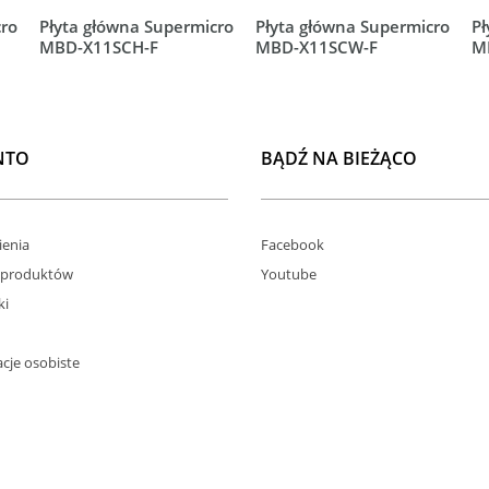
cro
Płyta główna Supermicro
Płyta główna Supermicro
Pł
MBD-X11SCH-F
MBD-X11SCW-F
M
NTO
BĄDŹ NA BIEŻĄCO
enia
Facebook
 produktów
Youtube
ki
cje osobiste