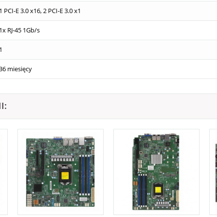
1 PCI-E 3.0 x16, 2 PCI-E 3.0 x1
1x RJ-45 1Gb/s
1
36 miesięcy
I: