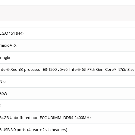
LGA1151 (H4)
microATX
Single
ntel® Xeon® processor E3-1200 v5/v6, Intel® 6th/7th Gen. Core™ i7/i5/i3 s
Nie
80W
4
64GB Unbuffered non-ECC UDIMM, DDR4-2400MHz
6 USB 3.0 ports (4 rear + 2 via headers)