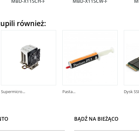
MBD-X11SCH-F
MBD-X11SCW-F
M
upili również:
Supermicro...
Pasta...
Dysk SSD
NTO
BĄDŹ NA BIEŻĄCO