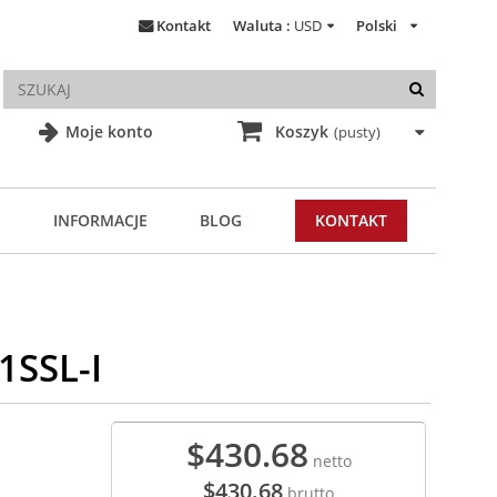
Kontakt
Waluta :
USD
Polski
Moje konto
Koszyk
(pusty)
INFORMACJE
BLOG
KONTAKT
1SSL-I
$430.68
netto
$430.68
brutto