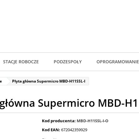
STACJE ROBOCZE
PODZESPOŁY
OPROGRAMOWANIE
e
Płyta główna Supermicro MBD-H11SSL-I
 główna Supermicro MBD-H1
Kod producenta:
MBD-H11SSL-I-O
Kod EAN:
672042359929