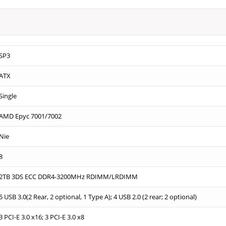
SP3
ATX
Single
AMD Epyc 7001/7002
Nie
8
2TB 3DS ECC DDR4-3200MHz RDIMM/LRDIMM
5 USB 3.0(2 Rear, 2 optional, 1 Type A); 4 USB 2.0 (2 rear; 2 optional)
3 PCI-E 3.0 x16; 3 PCI-E 3.0 x8