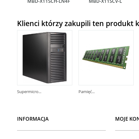
MBD-X11SCH-LN4F
MBD-X11SCV-L
Klienci którzy zakupili ten produkt k
Supermicro...
Pamięć...
INFORMACJA
MOJE KO