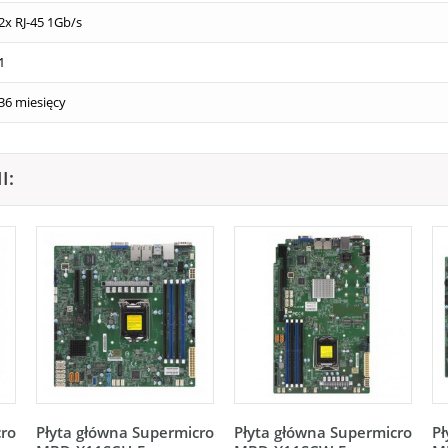
2x RJ-45 1Gb/s
1
36 miesięcy
I:
cro
Płyta główna Supermicro
Płyta główna Supermicro
Pł