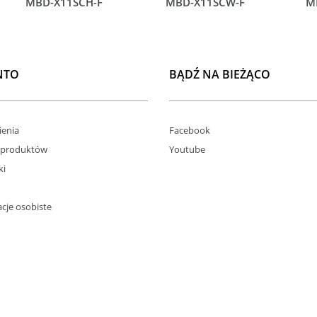
MBD-X11SCH-F
MBD-X11SCW-F
M
NTO
BĄDŹ NA BIEŻĄCO
enia
Facebook
 produktów
Youtube
ki
cje osobiste