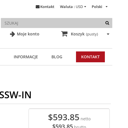
Kontakt
Waluta :
USD
Polski
Moje konto
Koszyk
(pusty)
INFORMACJE
BLOG
KONTAKT
1SSW-IN
$593.85
netto
$593.85
brutto