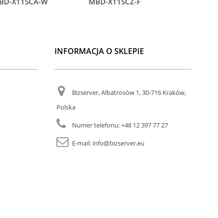
BD-X11SCA-W
MBD-X11SCZ-F
MBD-X11
INFORMACJA O SKLEPIE
Bizserver, Albatrosów 1, 30-716 Kraków,
Polska
Numer telefonu:
+48 12 397 77 27
E-mail:
info@bizserver.eu