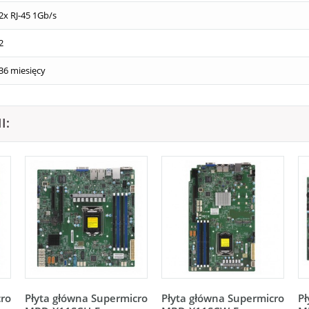
2x RJ-45 1Gb/s
2
36 miesięcy
I:
cro
Płyta główna Supermicro
Płyta główna Supermicro
Pł