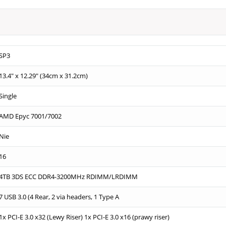
SP3
13.4" x 12.29" (34cm x 31.2cm)
Single
AMD Epyc 7001/7002
Nie
16
4TB 3DS ECC DDR4-3200MHz RDIMM/LRDIMM
7 USB 3.0 (4 Rear, 2 via headers, 1 Type A
1x PCI-E 3.0 x32 (Lewy Riser) 1x PCI-E 3.0 x16 (prawy riser)