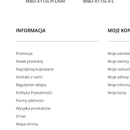
MBD-X11SCH-LN4F
MBD-X11SCV-L
INFORMACJA
MOJE KO
Promocje
Moje zamówi
Nowe produkty
Moje zwroty
Najczęściej kupowane
Moje rachun
Kontakt z nami
Moje adresy
Regulamin sklepu
Moje informa
Polityka Prywatności
Moje bony
Formy płatności
Wysyłka produktów
O nas
Mapa strony