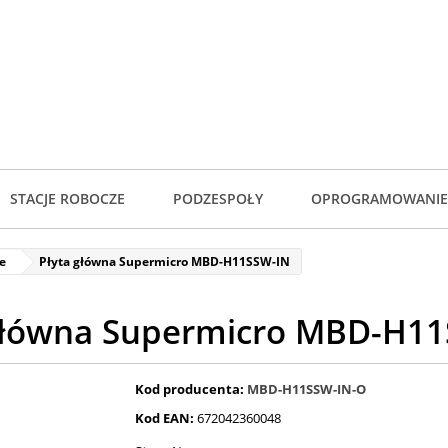
STACJE ROBOCZE
PODZESPOŁY
OPROGRAMOWANIE
e
Płyta główna Supermicro MBD-H11SSW-IN
główna Supermicro MBD-H1
Kod producenta:
MBD-H11SSW-IN-O
Kod EAN:
672042360048