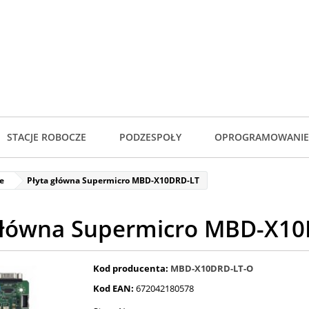
STACJE ROBOCZE
PODZESPOŁY
OPROGRAMOWANIE
e
Płyta główna Supermicro MBD-X10DRD-LT
główna Supermicro MBD-X1
Kod producenta:
MBD-X10DRD-LT-O
Kod EAN:
672042180578