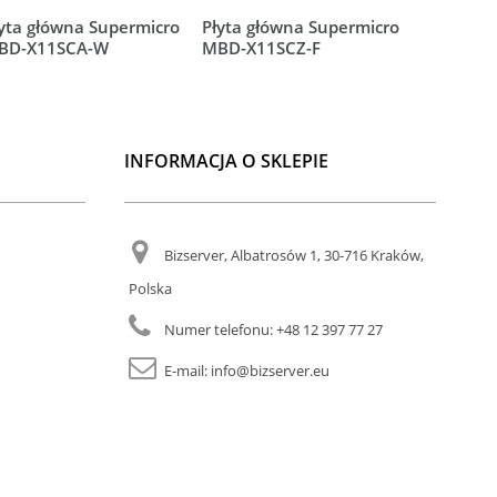
yta główna Supermicro
Płyta główna Supermicro
Płyta gł
BD-X11SCA-W
MBD-X11SCZ-F
MBD-X11
INFORMACJA O SKLEPIE
Bizserver, Albatrosów 1, 30-716 Kraków,
Polska
Numer telefonu:
+48 12 397 77 27
E-mail:
info@bizserver.eu