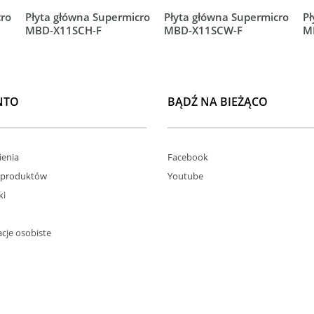
cro
Płyta główna Supermicro
Płyta główna Supermicro
Pł
MBD-X11SCH-F
MBD-X11SCW-F
M
NTO
BĄDŹ NA BIEŻĄCO
enia
Facebook
 produktów
Youtube
ki
cje osobiste