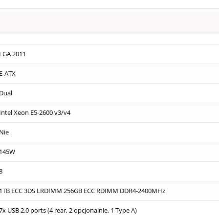
LGA 2011
E-ATX
Dual
Intel Xeon E5-2600 v3/v4
Nie
145W
8
1TB ECC 3DS LRDIMM 256GB ECC RDIMM DDR4-2400MHz
7x USB 2.0 ports (4 rear, 2 opcjonalnie, 1 Type A)