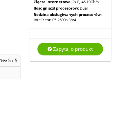
Złącza internetowe
: 2x RJ-45 10Gb/s
Ilość gniazd procesorów
: Dual
Rodzina obsługiwanych procesorów
:
Intel Xeon E5-2600 v3/v4
Zapytaj o produkt
5
/ 5
ENA: