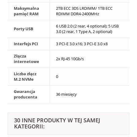
Maksymalna
2TB ECC 3DS LRDIMM/ 1TB ECC
pamięć RAM
RDIMM DDR4-2400MHz
6 USB 2.0 (2 rear, 4 optional); 5 USB
Porty USB
3.0 (2 rear, 1 Type A, 2 optional)
Interfejs PCI
3 PCI-E 3.0 x16; 3 PCI-E 3.0 x8
Złącza
2x RJ-45 10Gb/s
internetowe
Liczba złącz
0
M.2 NVMe
Gwarancja
36 miesięcy
producenta
30 INNE PRODUKTY W TEJ SAMEJ
KATEGORII: