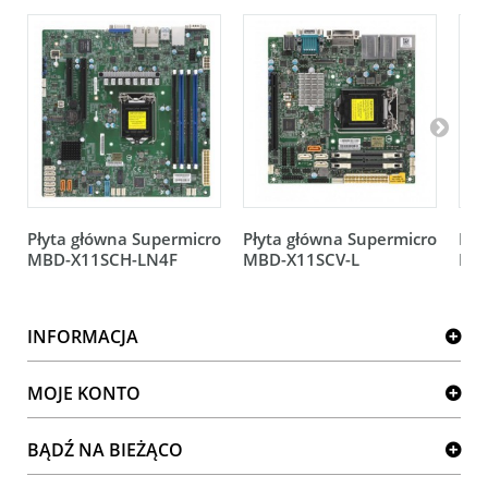
Płyta główna Supermicro
Płyta główna Supermicro
Pły
MBD-X11SCH-LN4F
MBD-X11SCV-L
MB
INFORMACJA
MOJE KONTO
BĄDŹ NA BIEŻĄCO