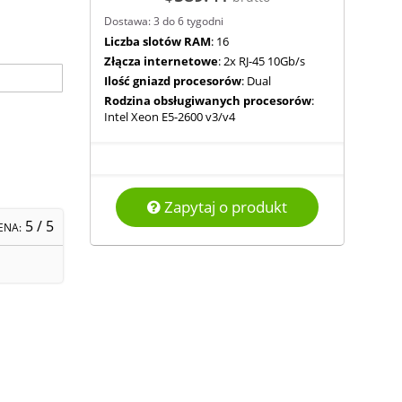
Dostawa: 3 do 6 tygodni
Liczba slotów RAM
: 16
Złącza internetowe
: 2x RJ-45 10Gb/s
Ilość gniazd procesorów
: Dual
Rodzina obsługiwanych procesorów
:
Intel Xeon E5-2600 v3/v4
Zapytaj o produkt
5
/ 5
ENA: