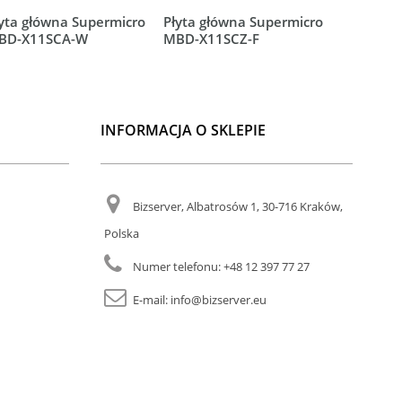
yta główna Supermicro
Płyta główna Supermicro
Płyta gł
BD-X11SCA-W
MBD-X11SCZ-F
MBD-X11
INFORMACJA O SKLEPIE
Bizserver, Albatrosów 1, 30-716 Kraków,
Polska
Numer telefonu:
+48 12 397 77 27
E-mail:
info@bizserver.eu