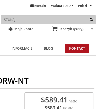
Kontakt
Waluta :
USD
Polski
Moje konto
Koszyk
(pusty)
INFORMACJE
BLOG
KONTAKT
0DRW-NT
$589.41
netto
$589.41
brutto