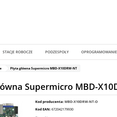
STACJE ROBOCZE
PODZESPOŁY
OPROGRAMOWANIE
e
Płyta główna Supermicro MBD-X10DRW-NT
główna Supermicro MBD-X1
Kod producenta:
MBD-X10DRW-NT-O
Kod EAN:
672042179930