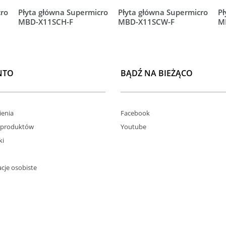
cro
Płyta główna Supermicro
Płyta główna Supermicro
Pł
MBD-X11SCH-F
MBD-X11SCW-F
M
NTO
BĄDŹ NA BIEŻĄCO
enia
Facebook
 produktów
Youtube
ki
cje osobiste