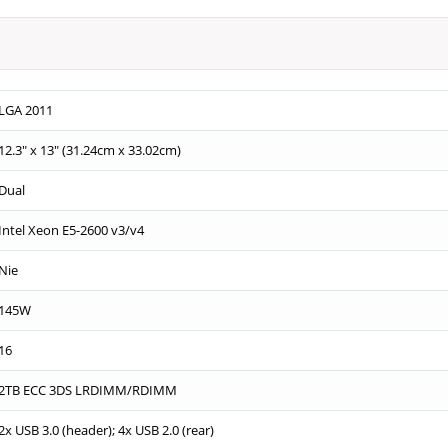
LGA 2011
12.3" x 13" (31.24cm x 33.02cm)
Dual
Intel Xeon E5-2600 v3/v4
Nie
145W
16
2TB ECC 3DS LRDIMM/RDIMM
2x USB 3.0 (header); 4x USB 2.0 (rear)