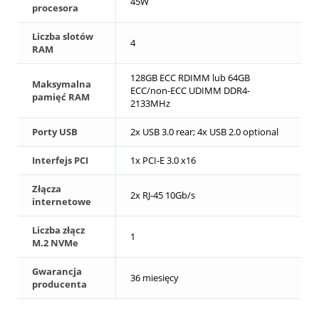
45W
procesora
Liczba slotów
4
RAM
128GB ECC RDIMM lub 64GB
Maksymalna
ECC/non-ECC UDIMM DDR4-
pamięć RAM
2133MHz
Porty USB
2x USB 3.0 rear; 4x USB 2.0 optional
Interfejs PCI
1x PCI-E 3.0 x16
Złącza
2x RJ-45 10Gb/s
internetowe
Liczba złącz
1
M.2 NVMe
Gwarancja
36 miesięcy
producenta