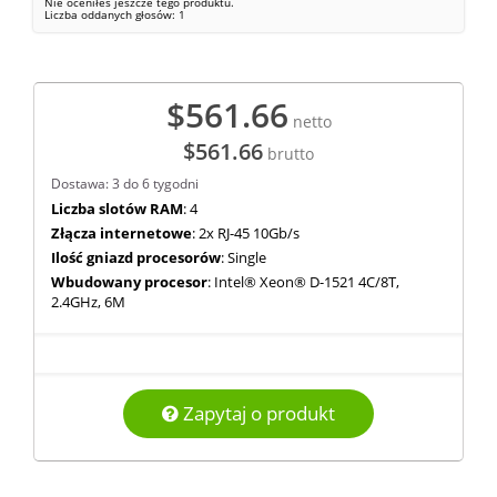
Nie oceniłeś jeszcze tego produktu.
Liczba oddanych głosów:
1
$561.66
netto
$561.66
brutto
Dostawa: 3 do 6 tygodni
Liczba slotów RAM
: 4
Złącza internetowe
: 2x RJ-45 10Gb/s
Ilość gniazd procesorów
: Single
Wbudowany procesor
: Intel® Xeon® D-1521 4C/8T,
2.4GHz, 6M
Zapytaj o produkt