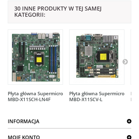
30 INNE PRODUKTY W TEJ SAMEJ
KATEGORII:
Płyta główna Supermicro
Płyta główna Supermicro
Pły
MBD-X11SCH-LN4F
MBD-X11SCV-L
MB
INFORMACJA
MOJE KONTO