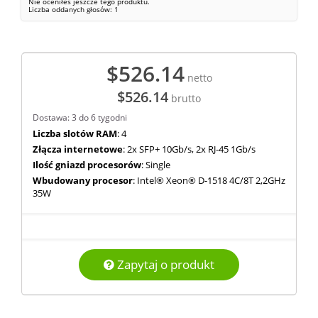
Nie oceniłeś jeszcze tego produktu.
Liczba oddanych głosów:
1
$526.14
netto
$526.14
brutto
Dostawa: 3 do 6 tygodni
Liczba slotów RAM
: 4
Złącza internetowe
: 2x SFP+ 10Gb/s, 2x RJ-45 1Gb/s
Ilość gniazd procesorów
: Single
Wbudowany procesor
: Intel® Xeon® D-1518 4C/8T 2,2GHz
35W
Zapytaj o produkt