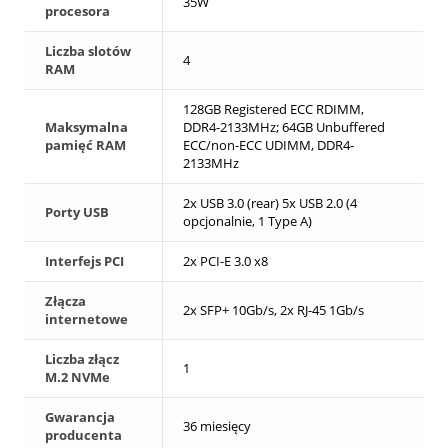
35W
procesora
Liczba slotów
4
RAM
128GB Registered ECC RDIMM,
Maksymalna
DDR4-2133MHz; 64GB Unbuffered
pamięć RAM
ECC/non-ECC UDIMM, DDR4-
2133MHz
2x USB 3.0 (rear) 5x USB 2.0 (4
Porty USB
opcjonalnie, 1 Type A)
Interfejs PCI
2x PCI-E 3.0 x8
Złącza
2x SFP+ 10Gb/s, 2x RJ-45 1Gb/s
internetowe
Liczba złącz
1
M.2 NVMe
Gwarancja
36 miesięcy
producenta