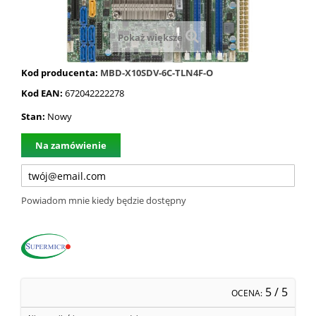
Pokaż większe
Kod producenta:
MBD-X10SDV-6C-TLN4F-O
Kod EAN:
672042222278
Stan:
Nowy
Na zamówienie
Powiadom mnie kiedy będzie dostępny
5
/ 5
OCENA: