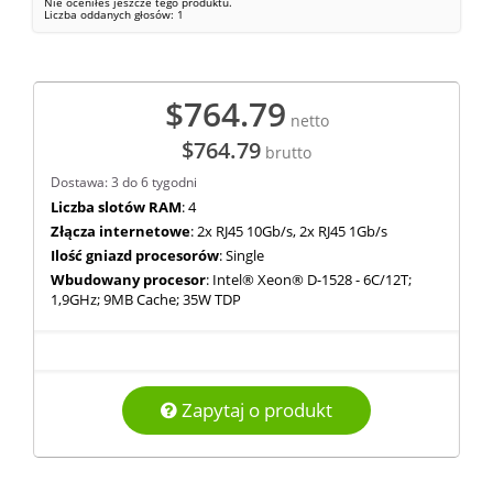
Nie oceniłeś jeszcze tego produktu.
Liczba oddanych głosów:
1
$764.79
netto
$764.79
brutto
Dostawa: 3 do 6 tygodni
Liczba slotów RAM
: 4
Złącza internetowe
: 2x RJ45 10Gb/s, 2x RJ45 1Gb/s
Ilość gniazd procesorów
: Single
Wbudowany procesor
: Intel® Xeon® D-1528 - 6C/12T;
1,9GHz; 9MB Cache; 35W TDP
Zapytaj o produkt