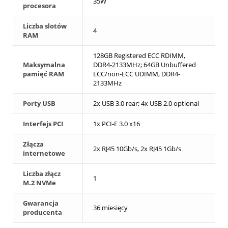
35W
procesora
Liczba slotów
4
RAM
128GB Registered ECC RDIMM,
Maksymalna
DDR4-2133MHz; 64GB Unbuffered
pamięć RAM
ECC/non-ECC UDIMM, DDR4-
2133MHz
Porty USB
2x USB 3.0 rear; 4x USB 2.0 optional
Interfejs PCI
1x PCI-E 3.0 x16
Złącza
2x RJ45 10Gb/s, 2x RJ45 1Gb/s
internetowe
Liczba złącz
1
M.2 NVMe
Gwarancja
36 miesięcy
producenta