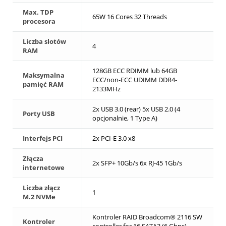
Max. TDP
65W 16 Cores 32 Threads
procesora
Liczba slotów
4
RAM
128GB ECC RDIMM lub 64GB
Maksymalna
ECC/non-ECC UDIMM DDR4-
pamięć RAM
2133MHz
2x USB 3.0 (rear) 5x USB 2.0 (4
Porty USB
opcjonalnie, 1 Type A)
Interfejs PCI
2x PCI-E 3.0 x8
Złącza
2x SFP+ 10Gb/s 6x RJ-45 1Gb/s
internetowe
Liczba złącz
1
M.2 NVMe
Kontroler RAID Broadcom® 2116 SW
Kontroler
controller for 16 SATA3 (6 Gbps)