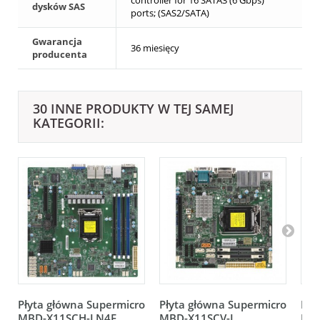
dysków SAS
ports; (SAS2/SATA)
Gwarancja
36 miesięcy
producenta
30 INNE PRODUKTY W TEJ SAMEJ
KATEGORII:
Płyta główna Supermicro
Płyta główna Supermicro
Pły
MBD-X11SCH-LN4F
MBD-X11SCV-L
MB