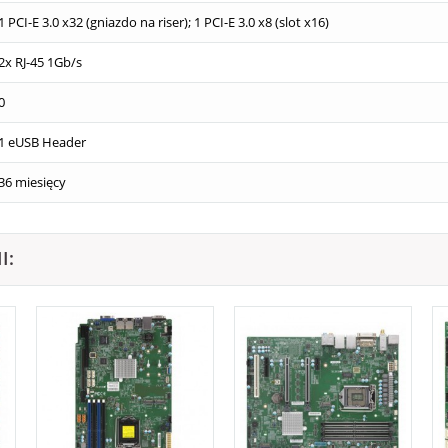
1 PCI-E 3.0 x32 (gniazdo na riser); 1 PCI-E 3.0 x8 (slot x16)
2x RJ-45 1Gb/s
0
1 eUSB Header
36 miesięcy
I: