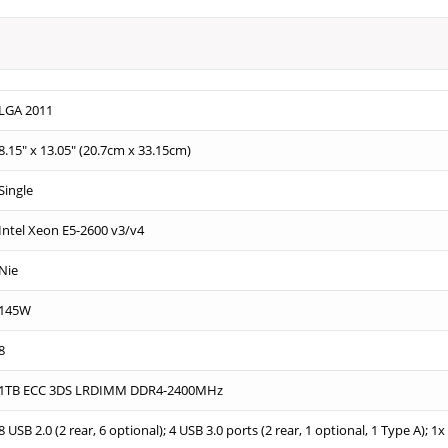
LGA 2011
8.15" x 13.05" (20.7cm x 33.15cm)
Single
Intel Xeon E5-2600 v3/v4
Nie
145W
8
1TB ECC 3DS LRDIMM DDR4-2400MHz
8 USB 2.0 (2 rear, 6 optional); 4 USB 3.0 ports (2 rear, 1 optional, 1 Type A); 