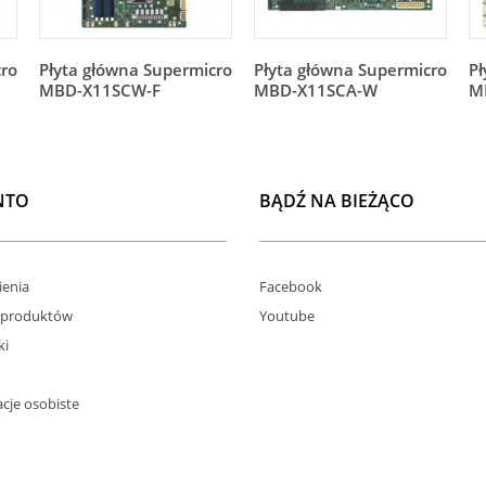
cro
Płyta główna Supermicro
Płyta główna Supermicro
Pł
MBD-X11SCW-F
MBD-X11SCA-W
M
NTO
BĄDŹ NA BIEŻĄCO
enia
Facebook
 produktów
Youtube
ki
cje osobiste