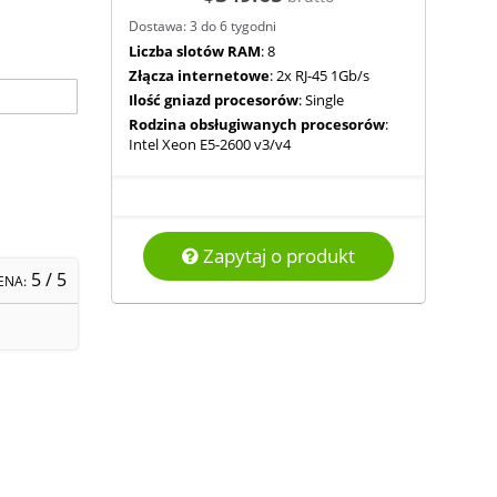
Dostawa: 3 do 6 tygodni
Liczba slotów RAM
: 8
Złącza internetowe
: 2x RJ-45 1Gb/s
Ilość gniazd procesorów
: Single
Rodzina obsługiwanych procesorów
:
Intel Xeon E5-2600 v3/v4
Zapytaj o produkt
5
/ 5
ENA: