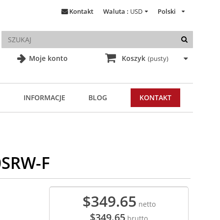
Kontakt
Waluta :
USD
Polski
Moje konto
Koszyk
(pusty)
INFORMACJE
BLOG
KONTAKT
0SRW-F
$349.65
netto
$349.65
brutto