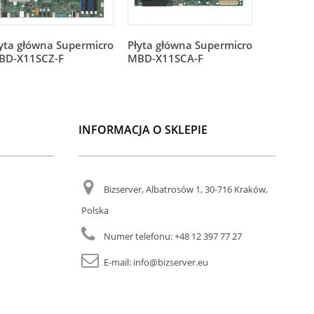
yta główna Supermicro
Płyta główna Supermicro
Płyta gł
BD-X11SCZ-F
MBD-X11SCA-F
MBD-X11
INFORMACJA O SKLEPIE
Bizserver, Albatrosów 1, 30-716 Kraków,
Polska
Numer telefonu:
+48 12 397 77 27
E-mail:
info@bizserver.eu