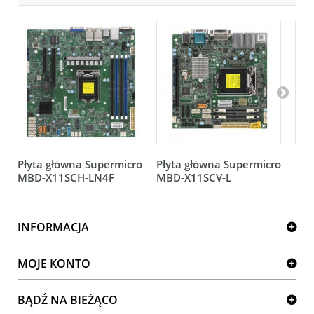
Płyta główna Supermicro
Płyta główna Supermicro
Pły
MBD-X11SCH-LN4F
MBD-X11SCV-L
MB
INFORMACJA
MOJE KONTO
BĄDŹ NA BIEŻĄCO