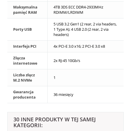
Maksymalna
4TB 3DS ECC DDR4-2933MHz
pamięć RAM
RDIMM/LRDIMM
5 USB 3.2 Gen1 (2 rear, 2 via headers,
Porty USB
1 Type A); 4 USB 2.0 (2 rear, 2 via
headers)
Interfejs PCI
4x PCI-E 3.0 x16; 2 PCI-E 3.0 x8
Złącza
2x RJ-45 10Gb/s
internetowe
Liczba złącz
1
M.2 NVMe
Gwarancja
36 miesięcy
producenta
30 INNE PRODUKTY W TEJ SAMEJ
KATEGORII: