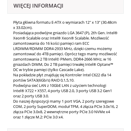
WIĘCEJ INFORMACJI
Płyta główna formatu E-ATX o wymiarach 12" x 13" (30.48cm
x 33.02cm).
Posiadająca podwójne gniazdo LGA 3647 (P), 2th Gen. Intel®
Xeon® Scalable oraz Intel® Xeon® Scalable. Możliwość
zamontowania do 16 kości pamięci ram ECC
LRDIMM/RDIMM DDR4-2933 MHz, dzięki czemu możemy
zamontować do 4TB pamięci. Oprócz tego mamy możliwość
zamontowania 2 TB Intel© PMem, DDR4-2666 MHz, w 16
gniazdach DIMM, Do 2 TB pamięci trwałej Intel® Optane™
DC w trybie pamięci (tylko Cascade Lake).
Na pokładzie płyt znajduję się Kontroler Intel C622 dla 14
portów SATA3(6Gb/s) RAID 0,1,5,10.
Podwójna sieć LAN z 10GbE LAN z użyciem technologi
Intel® X722 + X557, 4 porty USB 2.0, 3 porty USB 3.2 Gen1
oraz 2 porty USB 3.0.
Do naszej dyspozycji mamy 1 port VGA, 2 porty szeregowe
COM, 2 porty SuperDOM, moduł TPM, 4 złącza PCIe 3.0x16, 2
złącza PCIe 3.0x8, 2 wewnętrzne porty PCIe 3.0 NVMe x4
oraz 1 złącze M.2: PCIe 3.0 x4.