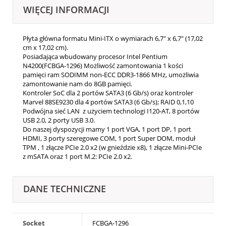
WIĘCEJ INFORMACJI
Płyta główna formatu Mini-ITX o wymiarach 6,7" x 6,7" (17,02
cm x 17,02 cm).
Posiadająca wbudowany procesor Intel Pentium
N4200(FCBGA-1296) Możliwość zamontowania 1 kości
pamięci ram SODIMM non-ECC DDR3-1866 MHz, umożliwia
zamontowanie nam do 8GB pamięci.
Kontroler SoC dla 2 portów SATA3 (6 Gb/s) oraz kontroler
Marvel 88SE9230 dla 4 portów SATA3 (6 Gb/s); RAID 0,1,10
Podwójna sieć LAN z użyciem technologi I120-AT, 8 portów
USB 2.0, 2 porty USB 3.0.
Do naszej dyspozycji mamy 1 port VGA, 1 port DP, 1 port
HDMI, 3 porty szeregowe COM, 1 port Super DOM, moduł
TPM , 1 złącze PCIe 2.0 x2 (w gnieździe x8), 1 złącze Mini-PCIe
z mSATA oraz 1 port M.2:
PCIe 2.0 x2.
DANE TECHNICZNE
Socket
FCBGA-1296