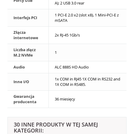
Porty USB
A); 2 USB 3.0 rear
1 PCI-E 2.0 x2 (slot x8), 1 Mini-PCI-E z
Interfejs PCI
mSATA
Złącza
2x RJ-45 1Gb/s
internetowe
Liczba złącz
1
M.2 NVMe
Audio
ALC 888S HD Audio
1x COM in RJ45 1X COM in RS232 and
Inne I/O
1X COM in RS485.
Gwarancja
36 miesięcy
producenta
30 INNE PRODUKTY W TEJ SAMEJ
KATEGORII: