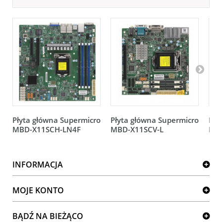
Płyta główna Supermicro
Płyta główna Supermicro
Pły
MBD-X11SCH-LN4F
MBD-X11SCV-L
MB
INFORMACJA
MOJE KONTO
BĄDŹ NA BIEŻĄCO