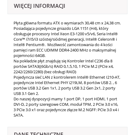
WIĘCEJ INFORMACJI
Płyta główna formatu ATX o wymiarach 30,48 cm x 24,38 cm.
Posiadająca pojedyncze gniazdo LGA 1151 (H4), który
obsługuje procesory Intel Xeon E3-1200 v5/v6, Seria Intel®
Core™ i7/i5/i3 szóstej/siódmej generacji, Intel® Celeron® i
Intel® Pentium®. Możliwość zamontowania do 4 kości
pamięci ram ECC UDIMM DDR4-2400 MHz o maksymalnej
pojemności 64GB.
Na pokładzie płyt znajduję się Kontroler Intel C236 dla 8
portów SATA3((6Gb/s) RAID 0,1,5,10, 1 PCIe M.2 (PCIe x4,
2242/2260/2280) (bez obsługi RAID)
Pojedyncza sieć LAN z kontrolerem Intel® Ethernet I210-AT,
pojedyncze Intel Ethernet PHY i219LM, 8 portów USB 2. , 6
portów USB 3.2 Gen 1x1, 2 porty USB 3.2 Gen 2x1, 2 porty
USB 3.1 Gen 2.
Do naszej dyspozycji mamy 1 port DP, 1 port HDMI, 1 port
DVI-D, 2 porty szeregowe COM, moduł TPM, 2 PCIe 3.0 x16,
3 PCIe 3.0 x1 oraz pojedyncze złącze M.2 NGFF: PCIe 3.0 x4 i
SATA.
DANE TECHNICZNE