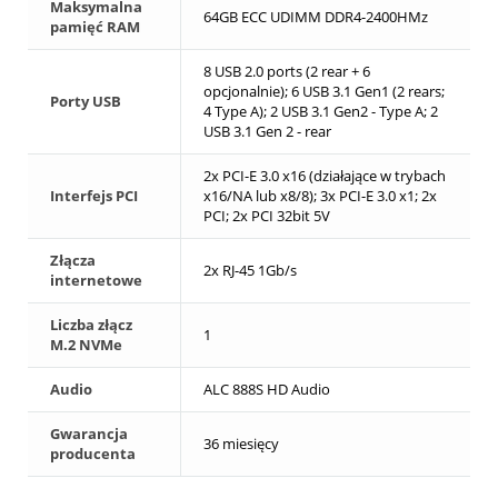
Maksymalna
64GB ECC UDIMM DDR4-2400HMz
pamięć RAM
8 USB 2.0 ports (2 rear + 6
opcjonalnie); 6 USB 3.1 Gen1 (2 rears;
Porty USB
4 Type A); 2 USB 3.1 Gen2 - Type A; 2
USB 3.1 Gen 2 - rear
2x PCI-E 3.0 x16 (działające w trybach
Interfejs PCI
x16/NA lub x8/8); 3x PCI-E 3.0 x1; 2x
PCI; 2x PCI 32bit 5V
Złącza
2x RJ-45 1Gb/s
internetowe
Liczba złącz
1
M.2 NVMe
Audio
ALC 888S HD Audio
Gwarancja
36 miesięcy
producenta