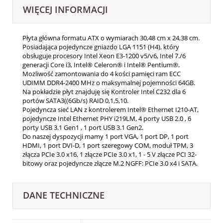
WIĘCEJ INFORMACJI
Płyta główna formatu ATX o wymiarach 30,48 cm x 24,38 cm.
Posiadająca pojedyncze gniazdo LGA 1151 (H4), który
obsługuje procesory Intel Xeon E3-1200 v5/v6, Intel 7./6
generacji Core i3, Intel® Celeron® i Intel® Pentium®.
Możliwość zamontowania do 4 kości pamięci ram ECC
UDIMM DDR4-2400 MHz o maksymalnej pojemności 64GB.
Na pokładzie płyt znajduję się Kontroler Intel C232 dla 6
portów SATA3((6Gb/s) RAID 0,1,5,10.
Pojedyncza sieć LAN z kontrolerem Intel® Ethernet I210-AT,
pojedyncze Intel Ethernet PHY i219LM, 4 porty USB 2.0 , 6
porty USB 3.1 Gen1 , 1 port USB 3.1 Gen2.
Do naszej dyspozycji mamy 1 port VGA, 1 port DP, 1 port
HDMI, 1 port DVI-D, 1 port szeregowy COM, moduł TPM, 3
złącza PCIe 3.0 x16, 1 złącze PCIe 3.0 x1, 1 - 5 V złącze PCI 32-
bitowy oraz pojedyncze złącze M.2 NGFF: PCIe 3.0 x4 i SATA.
DANE TECHNICZNE