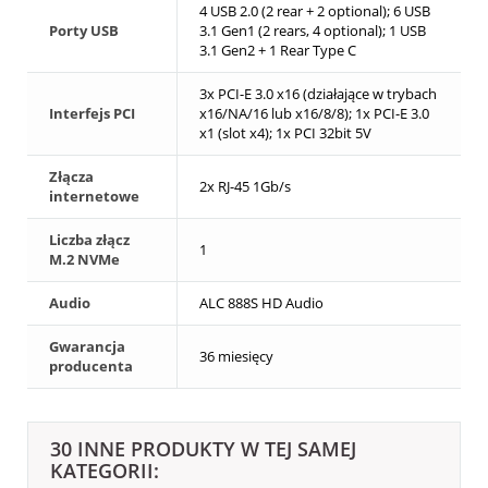
4 USB 2.0 (2 rear + 2 optional); 6 USB
Porty USB
3.1 Gen1 (2 rears, 4 optional); 1 USB
3.1 Gen2 + 1 Rear Type C
3x PCI-E 3.0 x16 (działające w trybach
Interfejs PCI
x16/NA/16 lub x16/8/8); 1x PCI-E 3.0
x1 (slot x4); 1x PCI 32bit 5V
Złącza
2x RJ-45 1Gb/s
internetowe
Liczba złącz
1
M.2 NVMe
Audio
ALC 888S HD Audio
Gwarancja
36 miesięcy
producenta
30 INNE PRODUKTY W TEJ SAMEJ
KATEGORII: