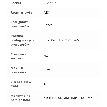
Socket
LGA 1151
Rozmiar płyty
ATX
Ilość gniazd
Single
procesorów
Rodzina
obsługiwanych
Intel Xeon E3-1200 v5/v6
procesorów
Procesor w
Nie
zestawie
Max. TDP
95W
procesora
Liczba slotów
4
RAM
Maksymalna
64GB ECC UDIMM DDR4-2400HMz
pamięć RAM