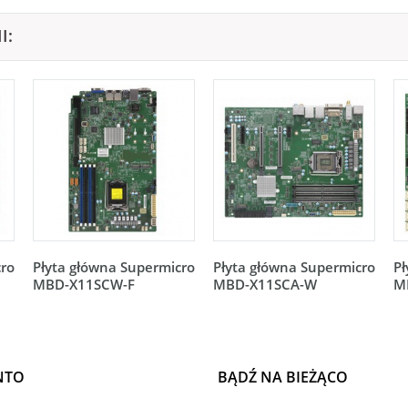
I:
cro
Płyta główna Supermicro
Płyta główna Supermicro
Pł
MBD-X11SCW-F
MBD-X11SCA-W
M
NTO
BĄDŹ NA BIEŻĄCO