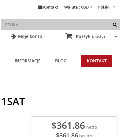
Kontakt
Waluta :
USD
Polski
Moje konto
Koszyk
(pusty)
INFORMACJE
BLOG
KONTAKT
11SAT
$361.86
netto
$361.86
brutto