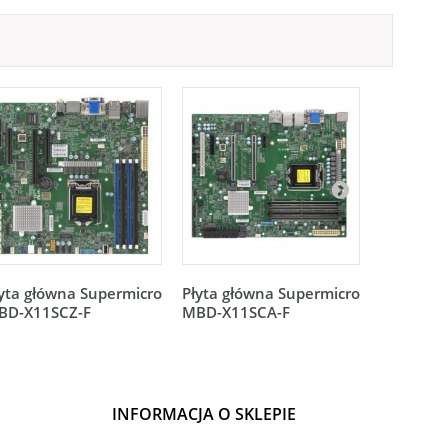
yta główna Supermicro
Płyta główna Supermicro
Płyta gł
BD-X11SCZ-F
MBD-X11SCA-F
MBD-X11
INFORMACJA O SKLEPIE