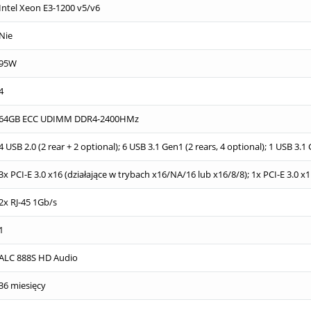
Intel Xeon E3-1200 v5/v6
Nie
95W
4
64GB ECC UDIMM DDR4-2400HMz
4 USB 2.0 (2 rear + 2 optional); 6 USB 3.1 Gen1 (2 rears, 4 optional); 1 USB 3.
3x PCI-E 3.0 x16 (działające w trybach x16/NA/16 lub x16/8/8); 1x PCI-E 3.0 x1 
2x RJ-45 1Gb/s
1
ALC 888S HD Audio
36 miesięcy