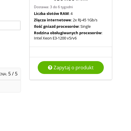
Dostawa: 3 do 6 tygodni
Liczba slotów RAM
: 4
Złącza internetowe
: 2x RJ-45 1Gb/s
Ilość gniazd procesorów
: Single
Rodzina obsługiwanych procesorów
:
Intel Xeon E3-1200 v5/v6
Zapytaj o produkt
5
/ 5
ENA: