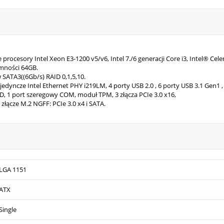
 procesory Intel Xeon E3-1200 v5/v6, Intel 7./6 generacji Core i3, Intel® 
mności 64GB.
w SATA3((6Gb/s) RAID 0,1,5,10.
edyncze Intel Ethernet PHY i219LM, 4 porty USB 2.0 , 6 porty USB 3.1 Gen1 ,
D, 1 port szeregowy COM, moduł TPM, 3 złącza PCIe 3.0 x16,
 złącze M.2 NGFF: PCIe 3.0 x4 i SATA.
LGA 1151
ATX
Single