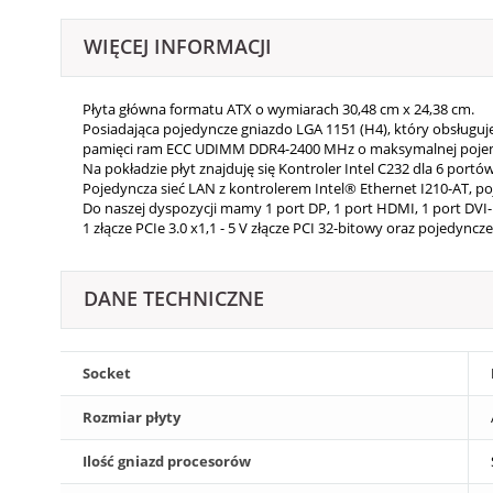
WIĘCEJ INFORMACJI
Płyta główna formatu ATX o wymiarach 30,48 cm x 24,38 cm.
Posiadająca pojedyncze gniazdo LGA 1151 (H4), który obsługuje
pamięci ram ECC UDIMM DDR4-2400 MHz o maksymalnej poje
Na pokładzie płyt znajduję się Kontroler Intel C232 dla 6 portó
Pojedyncza sieć LAN z kontrolerem Intel® Ethernet I210-AT, poj
Do naszej dyspozycji mamy 1 port DP, 1 port HDMI, 1 port DVI-
1 złącze PCIe 3.0 x1,1 - 5 V złącze PCI 32-bitowy oraz pojedyncze
DANE TECHNICZNE
Socket
Rozmiar płyty
Ilość gniazd procesorów