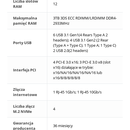
Liczba slotów
12
RAM
Maksymalna
3TB 3DS ECC RDIMM/LRDIMM DDR4-
pamięć RAM
2933MHz
6 USB 3.1 Gen1(4 Rears Type A 2
headers); 4 USB 3.1 Gen2 (2 Rear
Porty USB
(Type A + Type C); 1 Type A; 1 Type C)
2 USB 2.0(2 headers)
4 PCI-E 3.0 x16; 3 PCI-E 3.0 x8 (slot
x16) działające w trybie:
Interfejs PCI
x16/NA/16/NA/16/NA/16 lub
x16/8/8/8/8/8/8
Złącza
1 RJ-45 1Gb/s; 1 RJ-45 10Gb/s
internetowe
Liczba złącz
4
M.2 NVMe
Gwarancja
36 miesięcy
producenta