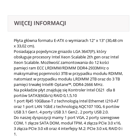
WIĘCEJ INFORMACJI
Płyta główna formatu E-ATX o wymiarach 12" x 13" (30,48 cm
x 33,02 cm).
Posiadająca pojedyncze gniazdo LGA 3647(P), który
obsługuje procesory Intel Xeon Scalable 2th gen oraz Intel
Xeon Scalable. Możliwość zamontowania do 12 kości
pamięci ram ECC LRDIMM/RDIMM DDR4-2933MHz o
maksymalnej pojemności 3TB w przypadku modułu RDIMM,
natomiast w przypadku modułu LRDIMM 2TB oraz do 3 TB
pamięci trwałej Intel® Optane™, DDR4-2666 MHz.
Na pokładzie płyt znajduję się Kontroler Intel C621 dla 8
portów SATA3(6Gb/s) RAID 0,1,5,10
1 port RJ45 10GBase-T z technologią Intel Ethernet I210-AT
oraz 1 port LAN 1GbE z technologią AQC107 10G, 6 portów
USB 3.1 Gen1, 4 porty USB 3.1 Gen2 , 2 porty USB 2.0.
Do naszej dyspozycji mamy 1 port VGA, 2 porty szeregowe
COM, 1 złącze SATA DOM, moduł TPM, 4 złącza PCIe 3.0 x16,
3 złącza PCIe 3.0 x8 oraz 4 interfejsy M.2:
PCIe 3.0 x4, RAID 0 i
1
.