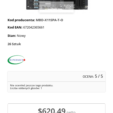
Pokaż większe
Kod producenta:
MBD-X11SPA-T-O
Kod EAN:
672042365661
Stan:
Nowy
26
Sztuk
5
/ 5
OCENA:
Nie oceniłeś jeszcze tego produktu.
Liczba oddanych głosów:
1
$620.49
netto