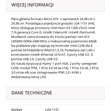
WIĘCEJ INFORMACJI
Płyta główna formatu Micro-ATX o wymiarach 24,38 cm x
24,38 cm. Posiadająca pojedyncze gniazdo LGA 1151 (H4),
który obsługuje procesory Intel Xeon E3-1200 v5/v5, Intel
7./6 generacji Core i3, Intel® Celeron® i Intel® Pentium®.
Możliwość zamontowania do 4 kości pamięci ram ECC
UDIMM DDR4-2400 MHz o maksymalnej pojemności 64GB.
Na pokładzie płyt znajduję się Kontroler Intel C236 dla 8
portów SATA3((6Gb/s) RAID 0,1,5,10, Podwójna sieć LAN z
kontrolerem Intel® Ethernet I210-AT, 3 porty USB 3.0 , 6
portów USB 2.0, 2 porty USB 3.0 .
Do naszej dyspozycji mamy 1 port VGA, 2 porty szeregowe
COM, moduł TPM, 1 PCIe 3.0 x8 (w x16), 1 PCIe 3.0 x8, 2 PCIe
3.0 x4 (w x8) oraz zintegrowane IPMI 2.0 i KVM z
dedykowaną siecią LAN.
DANE TECHNICZNE
Socket
LGA 1151