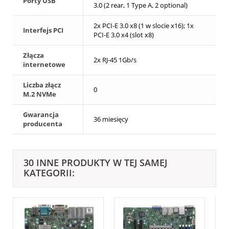
Porty USB
3.0 (2 rear, 1 Type A, 2 optional)
2x PCI-E 3.0 x8 (1 w slocie x16); 1x
Interfejs PCI
PCI-E 3.0 x4 (slot x8)
Złącza
2x RJ-45 1Gb/s
internetowe
Liczba złącz
0
M.2 NVMe
Gwarancja
36 miesięcy
producenta
30 INNE PRODUKTY W TEJ SAMEJ
KATEGORII: