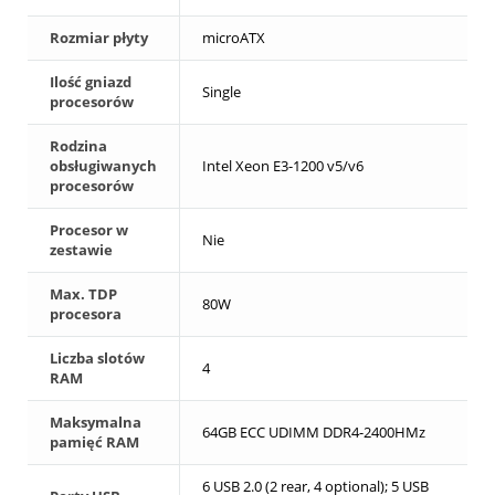
Rozmiar płyty
microATX
Ilość gniazd
Single
procesorów
Rodzina
obsługiwanych
Intel Xeon E3-1200 v5/v6
procesorów
Procesor w
Nie
zestawie
Max. TDP
80W
procesora
Liczba slotów
4
RAM
Maksymalna
64GB ECC UDIMM DDR4-2400HMz
pamięć RAM
6 USB 2.0 (2 rear, 4 optional); 5 USB