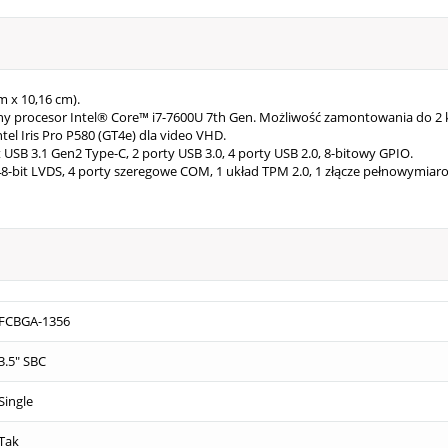
m x 10,16 cm).
y procesor Intel® Core™ i7-7600U 7th Gen. Możliwość zamontowania do 2 
el Iris Pro P580 (GT4e) dla video VHD.
t USB 3.1 Gen2 Type-C, 2 porty USB 3.0, 4 porty USB 2.0, 8-bitowy GPIO.
48-bit LVDS, 4 porty szeregowe COM, 1 układ TPM 2.0, 1 złącze pełnowymiar
FCBGA-1356
3.5" SBC
Single
Tak