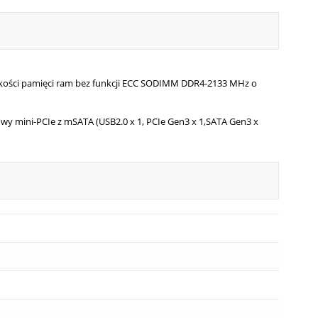
kości pamięci ram bez funkcji ECC SODIMM DDR4-2133 MHz o
owy mini-PCIe z mSATA (USB2.0 x 1, PCIe Gen3 x 1,SATA Gen3 x