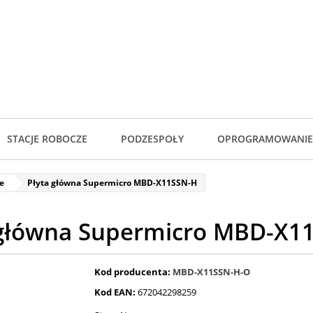
STACJE ROBOCZE
PODZESPOŁY
OPROGRAMOWANIE
e
Płyta główna Supermicro MBD-X11SSN-H
 główna Supermicro MBD-X1
Kod producenta:
MBD-X11SSN-H-O
Kod EAN:
672042298259