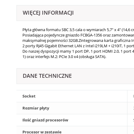
WIĘCEJ INFORMACJI
Płyta główna formatu SBC 3,5 cala o wymiarach 5,7" x 4" (14,6 c
Posiadająca pojedyncze gniazdo FCBGA-1356 oraz zamontowan
maksymalnej pojemności 32GB.Zintegrowana karta graficzna Int
2 porty RJ45 Gigabit Ethernet LAN z Intel i219LM + i210IT, 1 por
Do naszej dyspozycji mamy 1 port DP, 1 port HDMI 2.0, 1 port 
1) oraz interfejs M.2: PCIe 3.0 x4 (obsługa SATA).
DANE TECHNICZNE
Socket
Rozmiar płyty
Ilość gniazd procesorów
Procesor w zestawie