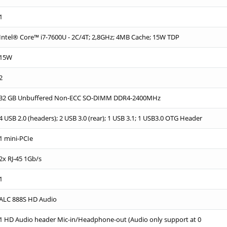
1
Intel® Core™ i7-7600U - 2C/4T; 2,8GHz; 4MB Cache; 15W TDP
15W
2
32 GB Unbuffered Non-ECC SO-DIMM DDR4-2400MHz
4 USB 2.0 (headers); 2 USB 3.0 (rear); 1 USB 3.1; 1 USB3.0 OTG Header
1 mini-PCIe
2x RJ-45 1Gb/s
1
ALC 888S HD Audio
1 HD Audio header Mic-in/Headphone-out (Audio only support at 0