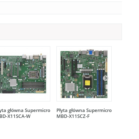
yta główna Supermicro
Płyta główna Supermicro
Płyta gł
BD-X11SCA-W
MBD-X11SCZ-F
MBD-X11