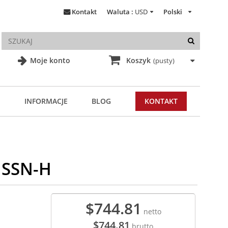
Kontakt
Waluta :
USD
Polski
Moje konto
Koszyk
(pusty)
INFORMACJE
BLOG
KONTAKT
1SSN-H
$744.81
netto
$744.81
brutto