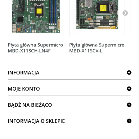
Płyta główna Supermicro
Płyta główna Supermicro
Pły
MBD-X11SCH-LN4F
MBD-X11SCV-L
MB
INFORMACJA
MOJE KONTO
BĄDŹ NA BIEŻĄCO
INFORMACJA O SKLEPIE