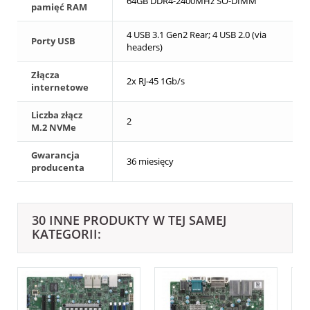
64GB DDR4-2400MHz SO-DIMM
pamięć RAM
4 USB 3.1 Gen2 Rear; 4 USB 2.0 (via
Porty USB
headers)
Złącza
2x RJ-45 1Gb/s
internetowe
Liczba złącz
2
M.2 NVMe
Gwarancja
36 miesięcy
producenta
30 INNE PRODUKTY W TEJ SAMEJ
KATEGORII: