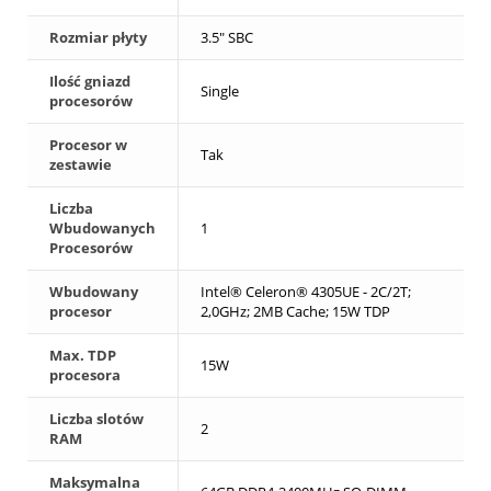
Rozmiar płyty
3.5" SBC
Ilość gniazd
Single
procesorów
Procesor w
Tak
zestawie
Liczba
Wbudowanych
1
Procesorów
Wbudowany
Intel® Celeron® 4305UE - 2C/2T;
procesor
2,0GHz; 2MB Cache; 15W TDP
Max. TDP
15W
procesora
Liczba slotów
2
RAM
Maksymalna