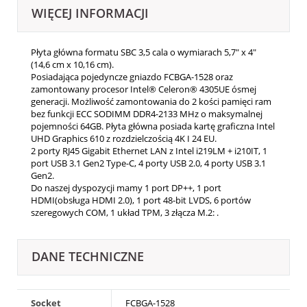
WIĘCEJ INFORMACJI
Płyta główna formatu SBC 3,5 cala o wymiarach 5,7" x 4"
(14,6 cm x 10,16 cm).
Posiadająca pojedyncze gniazdo FCBGA-1528 oraz
zamontowany procesor Intel® Celeron® 4305UE ósmej
generacji. Możliwość zamontowania do 2 kości pamięci ram
bez funkcji ECC SODIMM DDR4-2133 MHz o maksymalnej
pojemności 64GB. Płyta główna posiada kartę graficzna Intel
UHD Graphics 610 z rozdzielczością 4K I 24 EU.
2 porty RJ45 Gigabit Ethernet LAN z Intel i219LM + i210IT, 1
port USB 3.1 Gen2 Type-C, 4 porty USB 2.0, 4 porty USB 3.1
Gen2.
Do naszej dyspozycji mamy 1 port DP++, 1 port
HDMI(obsługa HDMI 2.0), 1 port 48-bit LVDS, 6 portów
szeregowych COM, 1 układ TPM, 3 złącza M.2: .
DANE TECHNICZNE
Socket
FCBGA-1528