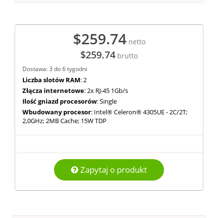
$259.74
netto
$259.74
brutto
Dostawa: 3 do 6 tygodni
Liczba slotów RAM
: 2
Złącza internetowe
: 2x RJ-45 1Gb/s
Ilość gniazd procesorów
: Single
Wbudowany procesor
: Intel® Celeron® 4305UE - 2C/2T;
2,0GHz; 2MB Cache; 15W TDP
Zapytaj o produkt