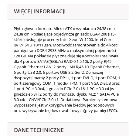
WIĘCEJ INFORMACJI
Płyta główna formatu Micro-ATX o wymiarach 24,38 cm x
24,38 cm. Posiadające pojedyncze gniazdo LGA-1200 (H5)
które obsługuje proceory Intel Xeon W-1200, Intel Core
I9/I7/I5/I3, 10/11 gen. Możliwość zamontowania do 4 kości
pamięci ram DDR4-2933 MHz o maksymalnej pojemności
128 GB. Na pokładzie płyt znajduję się Kontroler Intel W480
dla 4 portów SATA3((6Gb/s) RAID 0,1,5,10), 2 porty RJ45
Gigabit Ethernet LAN, 2 porty LAN RJ45 10 Gigabit Ethernet,
6 porty USB 2.0, 6 portów USB 3.2 Gen2. Do naszej
dyspozycji mamy 2 porty DP++, 1 port DVI-D, 1 port DOM, 1
port szeregowy COM, 1 moduł TPM, 1 port VGA D-SUB oraz
1 port PCIe 3.0x4, 1 gniazdo PCIe 3.0x16, 1 PCIe 3.0 x4 (w
gnieździe x8) i 2 porty do montażu dysku M.2: 1 SATA/PCIe
3.0 x4; 1 CNVi/PCIe 3.0 x1. Dodatkowo Pamięc systemowa
wyposażona jest w korygowanie błedów jednobitowych
oraz wykrywanie błędów dwubitowych(przy pamięci ECC).
DANE TECHNICZNE