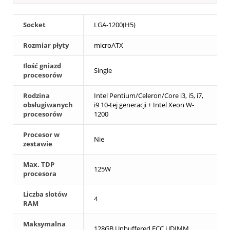
Socket
LGA-1200(H5)
Rozmiar płyty
microATX
Ilość gniazd
Single
procesorów
Rodzina
Intel Pentium/Celeron/Core i3, i5, i7,
obsługiwanych
i9 10-tej generacji + Intel Xeon W-
procesorów
1200
Procesor w
Nie
zestawie
Max. TDP
125W
procesora
Liczba slotów
4
RAM
Maksymalna
128GB Unbuffered ECC UDIMM