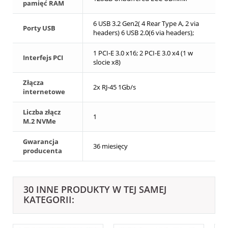
pamięć RAM
6 USB 3.2 Gen2( 4 Rear Type A, 2 via
Porty USB
headers) 6 USB 2.0(6 via headers);
1 PCI-E 3.0 x16; 2 PCI-E 3.0 x4 (1 w
Interfejs PCI
slocie x8)
Złącza
2x RJ-45 1Gb/s
internetowe
Liczba złącz
1
M.2 NVMe
Gwarancja
36 miesięcy
producenta
30 INNE PRODUKTY W TEJ SAMEJ
KATEGORII: