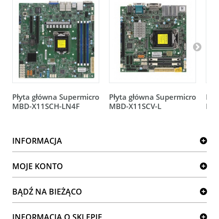
Płyta główna Supermicro
Płyta główna Supermicro
Pły
MBD-X11SCH-LN4F
MBD-X11SCV-L
MB
INFORMACJA
MOJE KONTO
BĄDŹ NA BIEŻĄCO
INFORMACJA O SKLEPIE