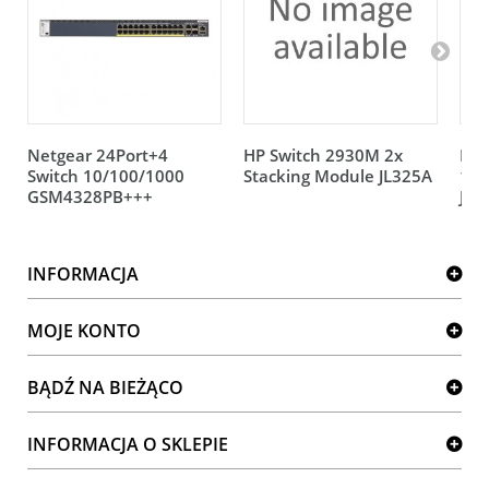
Netgear 24Port+4
HP Switch 2930M 2x
HP 
Switch 10/100/1000
Stacking Module JL325A
12V
GSM4328PB+++
JL0
INFORMACJA
MOJE KONTO
BĄDŹ NA BIEŻĄCO
INFORMACJA O SKLEPIE