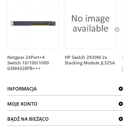
Netgear 24Port+4
HP Switch 2930M 2x
HP 
Switch 10/100/1000
Stacking Module JL325A
12V
GSM4328PB+++
JL0
INFORMACJA
MOJE KONTO
BĄDŹ NA BIEŻĄCO