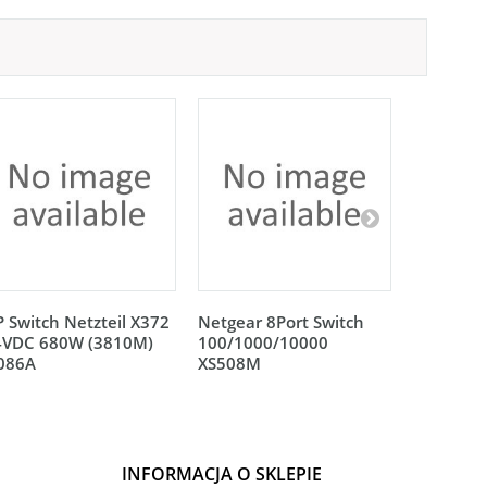
 Switch Netzteil X372
Netgear 8Port Switch
Netgear 
4VDC 680W (3810M)
100/1000/10000
100/100
L086A
XS508M
XS512EM
INFORMACJA O SKLEPIE