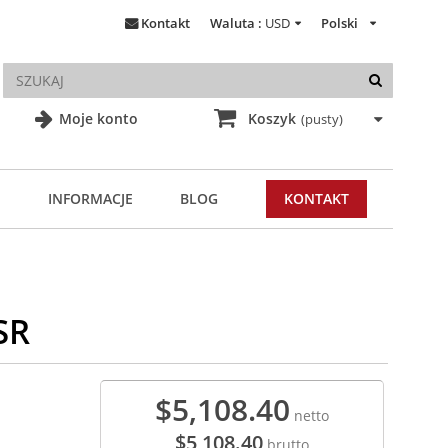
Kontakt
Waluta :
USD
Polski
Moje konto
Koszyk
(pusty)
INFORMACJE
BLOG
KONTAKT
SR
$5,108.40
netto
$5,108.40
brutto