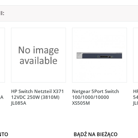
I:
HP Switch Netzteil X371
Netgear 5Port Switch
HP
5A
12VDC 250W (3810M)
100/1000/10000
5
JL085A
XS505M
J
NTO
BĄDŹ NA BIEŻĄCO