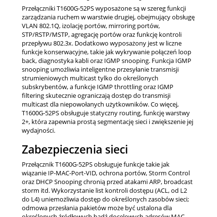
Przełączniki T1600G-52PS wyposażone są w szereg funkcji
zarządzania ruchem w warstwie drugiej, obejmujący obsługę
VLAN 802.1Q, izolację portów, mirroring portów,
STP/RSTP/MSTP, agregację portów oraz funkcję kontroli
przepływu 802.3x. Dodatkowo wyposażony jest w liczne
funkcje konserwacyjne, takie jak wykrywanie połączeń loop
back, diagnostyka kabli oraz IGMP snooping. Funkcja IGMP
snooping umożliwia inteligentne przesyłanie transmisji
strumieniowych multicast tylko do określonych
subskrybentów, a funkcje IGMP throttling oraz IGMP
filtering skutecznie ograniczają dostęp do transmisji
multicast dla niepowołanych użytkowników. Co więcej,
T1600G-52PS obsługuje statyczny routing, funkcję warstwy
2+, która zapewnia prostą segmentację sieci i zwiększenie jej
wydajności.
Zabezpieczenia sieci
Przełącznik T1600G-52PS obsługuje funkcje takie jak
wiązanie IP-MAC-Port-VID, ochrona portów, Storm Control
oraz DHCP Snooping chronią przed atakami ARP, broadcast
storm itd. Wykorzystanie list kontroli dostępu (ACL, od L2
do L4) uniemożliwia dostęp do określonych zasobów sieci;
odmowa przesłania pakietów może być ustalona dla
określonych źródłowych bądź docelowych adresów MAC,