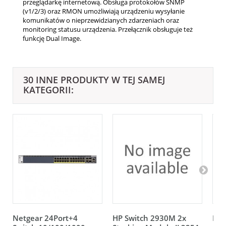
przeglądarkę internetową. Obsługa protokołów SNMP
(v1/2/3) oraz RMON umożliwiają urządzeniu wysyłanie
komunikatów o nieprzewidzianych zdarzeniach oraz
monitoring statusu urządzenia. Przełącznik obsługuje też
funkcję Dual Image.
30 INNE PRODUKTY W TEJ SAMEJ
KATEGORII:
Netgear 24Port+4
HP Switch 2930M 2x
HP 