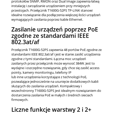
protokołów SNMP, RMON oraz Dual Image zapewnia łatwą
instalację i zarządzanie urządzeniem przy mniejszych
przestojach. Przełącznik T1600G-52PS TP-LINK stanowi
idealne rozwiązanie dla podłączenia większej ilości urządzeń
wymagających zasilania poprzez kable Ethernet.
Zasilanie urządzeń poprzez PoE
zgodne ze standardami IEEE
802.3at/af
Przełącznik T1600G-52PS zapewnia 48 portów PoE zgodne ze
standardami IEEE 802.3at/af i jest w stanie zasilić urządzenia
zgodne z tymi standardami. Łączna moc urządzeń
zasilanych przez przełącznik może wynosić 384W. Jest to
wydajne i oszczędne rozwiązanie, gdy chce się zasilić access
pointy, kamery monitoringu, telefony IP
lub inne urządzenia korzystające z technologii PoE,
pozwalające jednocześnie na usunięcie dodatkowych kabli
służących do zasilania urządzeń. Kompaktowy i
wszechstronny T1600G-52PS jest idealnym rozwiązaniem do
dostarczenia zasilania PoE w małych i średnich sieciach
firmowych.
Liczne funkcje warstwy 2 i 2+