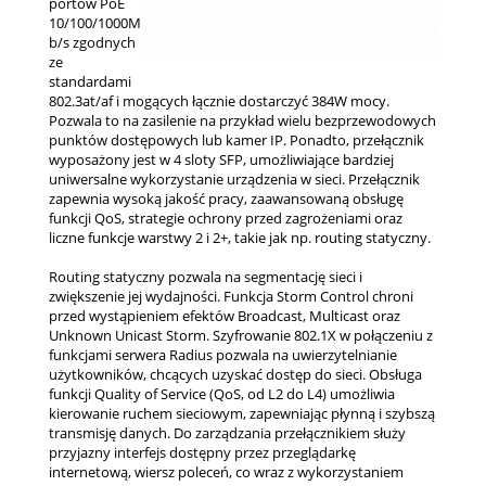
portów PoE
10/100/1000M
b/s zgodnych
ze
standardami
802.3at/af i mogących łącznie dostarczyć 384W mocy.
Pozwala to na zasilenie na przykład wielu bezprzewodowych
punktów dostępowych lub kamer IP. Ponadto, przełącznik
wyposażony jest w 4 sloty SFP, umożliwiające bardziej
uniwersalne wykorzystanie urządzenia w sieci. Przełącznik
zapewnia wysoką jakość pracy, zaawansowaną obsługę
funkcji QoS, strategie ochrony przed zagrożeniami oraz
liczne funkcje warstwy 2 i 2+, takie jak np. routing statyczny.
Routing statyczny pozwala na segmentację sieci i
zwiększenie jej wydajności. Funkcja Storm Control chroni
przed wystąpieniem efektów Broadcast, Multicast oraz
Unknown Unicast Storm. Szyfrowanie 802.1X w połączeniu z
funkcjami serwera Radius pozwala na uwierzytelnianie
użytkowników, chcących uzyskać dostęp do sieci. Obsługa
funkcji Quality of Service (QoS, od L2 do L4) umożliwia
kierowanie ruchem sieciowym, zapewniając płynną i szybszą
transmisję danych. Do zarządzania przełącznikiem służy
przyjazny interfejs dostępny przez przeglądarkę
internetową, wiersz poleceń, co wraz z wykorzystaniem