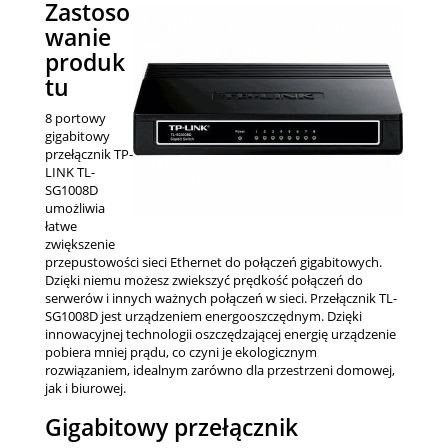
Zastoso
wanie
produk
tu
8 portowy
gigabitowy
przełącznik TP-
LINK TL-
SG1008D
umożliwia
łatwe
zwiększenie
przepustowości sieci Ethernet do połączeń gigabitowych.
Dzięki niemu możesz zwiekszyć prędkość połączeń do
serwerów i innych ważnych połączeń w sieci. Przełącznik TL-
SG1008D jest urządzeniem energooszczędnym. Dzięki
innowacyjnej technologii oszczędzającej energię urządzenie
pobiera mniej prądu, co czyni je ekologicznym
rozwiązaniem, idealnym zarówno dla przestrzeni domowej,
jak i biurowej.
Gigabitowy przełącznik