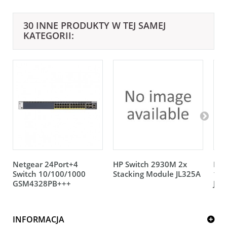
30 INNE PRODUKTY W TEJ SAMEJ
KATEGORII:
Netgear 24Port+4
HP Switch 2930M 2x
HP 
Switch 10/100/1000
Stacking Module JL325A
12V
GSM4328PB+++
JL0
INFORMACJA