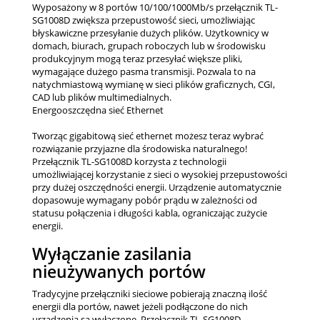
Wyposażony w 8 portów 10/100/1000Mb/s przełącznik TL-
SG1008D zwiększa przepustowość sieci, umożliwiając
błyskawiczne przesyłanie dużych plików. Użytkownicy w
domach, biurach, grupach roboczych lub w środowisku
produkcyjnym mogą teraz przesyłać większe pliki,
wymagające dużego pasma transmisji. Pozwala to na
natychmiastową wymianę w sieci plików graficznych, CGI,
CAD lub plików multimedialnych.
Energooszczędna sieć Ethernet
Tworząc gigabitową sieć ethernet możesz teraz wybrać
rozwiązanie przyjazne dla środowiska naturalnego!
Przełącznik TL-SG1008D korzysta z technologii
umożliwiającej korzystanie z sieci o wysokiej przepustowości
przy dużej oszczędności energii. Urządzenie automatycznie
dopasowuje wymagany pobór prądu w zależności od
statusu połączenia i długości kabla, ograniczając zużycie
energii.
Wyłączanie zasilania
nieużywanych portów
Tradycyjne przełączniki sieciowe pobierają znaczną ilość
energii dla portów, nawet jeżeli podłączone do nich
urządzenia są wyłączone. Przełącznik TL-SG1008D